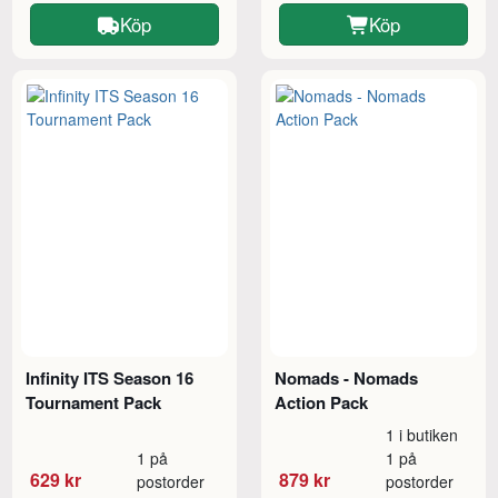
Köp
Köp
Infinity ITS Season 16
Nomads - Nomads
Tournament Pack
Action Pack
1 i butiken
1 på
1 på
629 kr
879 kr
postorder
postorder