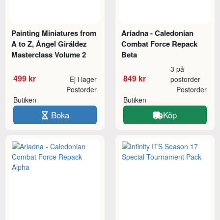
Painting Miniatures from
Ariadna - Caledonian
A to Z, Ángel Giráldez
Combat Force Repack
Masterclass Volume 2
Beta
3 på
499 kr
849 kr
Ej i lager
postorder
Postorder
Postorder
Butiken
Butiken
Boka
Köp