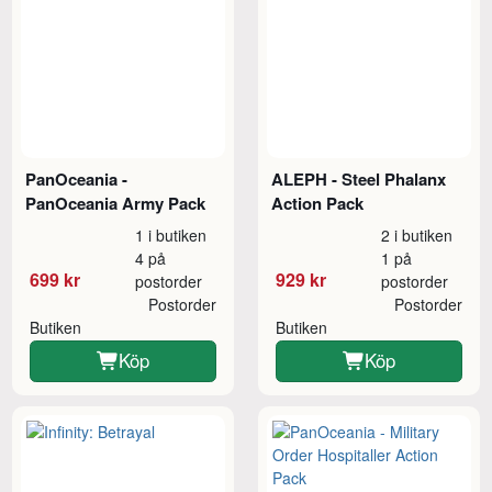
PanOceania -
ALEPH - Steel Phalanx
PanOceania Army Pack
Action Pack
1 i butiken
2 i butiken
4 på
1 på
699 kr
929 kr
postorder
postorder
Postorder
Postorder
Butiken
Butiken
Köp
Köp