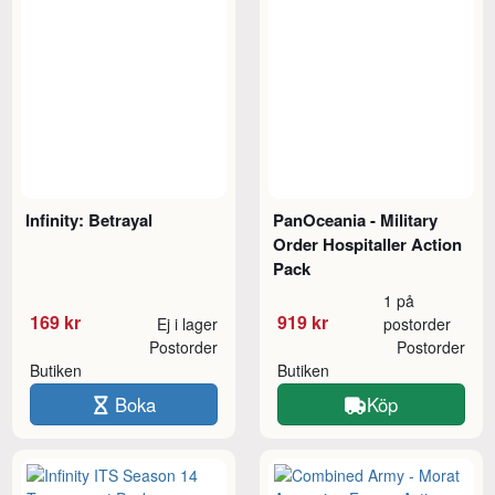
Infinity: Betrayal
PanOceania - Military
Order Hospitaller Action
Pack
1 på
169 kr
919 kr
Ej i lager
postorder
Postorder
Postorder
Butiken
Butiken
Boka
Köp