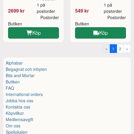
1 på
1 på
2699 kr
549 kr
postorder
postorder
Postorder
Postorder
Butiken
Butiken
Köp
Köp
«
1
2
»
Alphabar
Begagnat och inbyten
Bits and Mortar
Butiken
FAQ
International orders
Jobba hos oss
Kontakta oss
Köpvillkor
Medlemsavgift
Om oss
Spellokalen