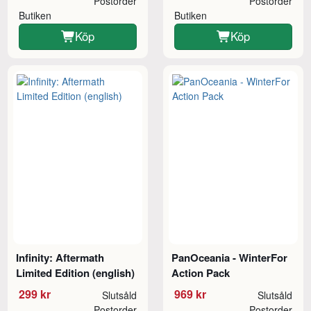
Postorder
Postorder
Butiken
Butiken
Köp
Köp
Infinity: Aftermath
PanOceania - WinterFor
Limited Edition (english)
Action Pack
299 kr
969 kr
Slutsåld
Slutsåld
Postorder
Postorder