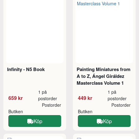
Infinity - N5 Book
Painting Miniatures from
A to Z, Ángel Giráldez
Masterclass Volume 1
1 på
1 på
659 kr
449 kr
postorder
postorder
Postorder
Postorder
Butiken
Butiken
Köp
Köp