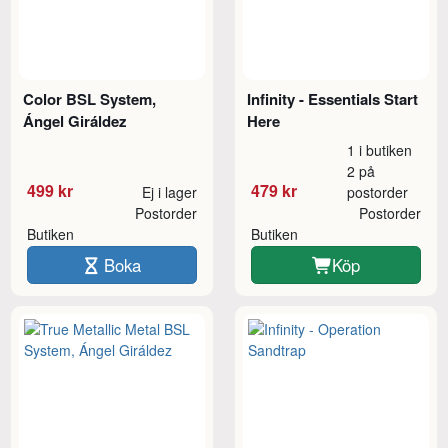
Color BSL System,
Infinity - Essentials Start
Ángel Giráldez
Here
1 i butiken
2 på
499 kr
479 kr
Ej i lager
postorder
Postorder
Postorder
Butiken
Butiken
Boka
Köp