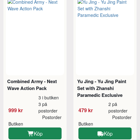
Combined Army - Next
Yu Jing - Yu Jing Paint
Wave Action Pack
Set with Zhanshi
Paramedic Exclusive
3 i butiken
3 på
2 på
999 kr
479 kr
postorder
postorder
Postorder
Postorder
Butiken
Butiken
Köp
Köp