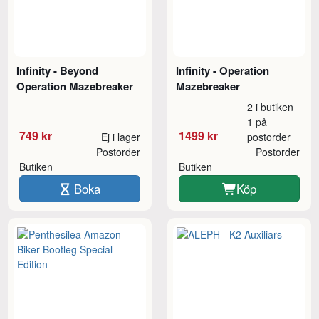
Infinity - Beyond
Infinity - Operation
Operation Mazebreaker
Mazebreaker
2 i butiken
1 på
749 kr
1499 kr
Ej i lager
postorder
Postorder
Postorder
Butiken
Butiken
Boka
Köp