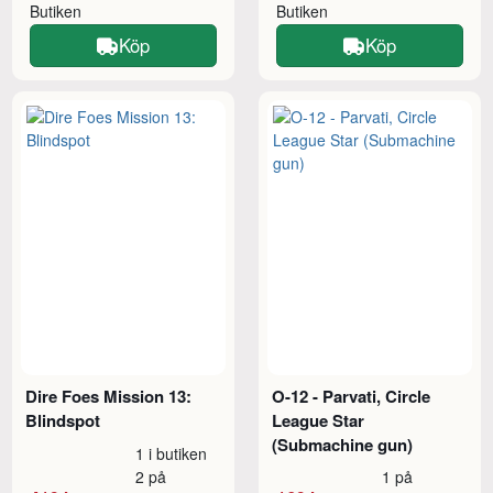
Butiken
Butiken
Köp
Köp
Dire Foes Mission 13:
O-12 - Parvati, Circle
Blindspot
League Star
(Submachine gun)
1 i butiken
2 på
1 på