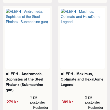
ALEPH - Andromeda,
ALEPH - Maximus,
Sophistes of the Steel
Optimate and HexaDome
Phalanx (Submachine
Legend
gun)
1 på
2 på
279 kr
389 kr
postorder
postorder
Postorder
Postorder