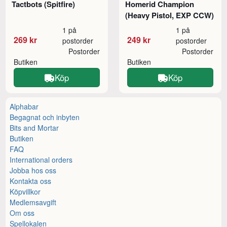
Tactbots (Spitfire)
Homerid Champion
(Heavy Pistol, EXP CCW)
1 på
1 på
269 kr
249 kr
postorder
postorder
Postorder
Postorder
Butiken
Butiken
Köp
Köp
Alphabar
Begagnat och inbyten
Bits and Mortar
Butiken
FAQ
International orders
Jobba hos oss
Kontakta oss
Köpvillkor
Medlemsavgift
Om oss
Spellokalen