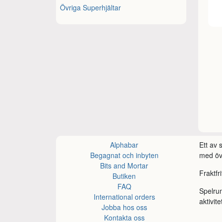
Övriga Superhjältar
Alphabar
Ett av
Begagnat och inbyten
med öve
Bits and Mortar
Fraktfr
Butiken
FAQ
Spelru
International orders
aktivite
Jobba hos oss
Kontakta oss