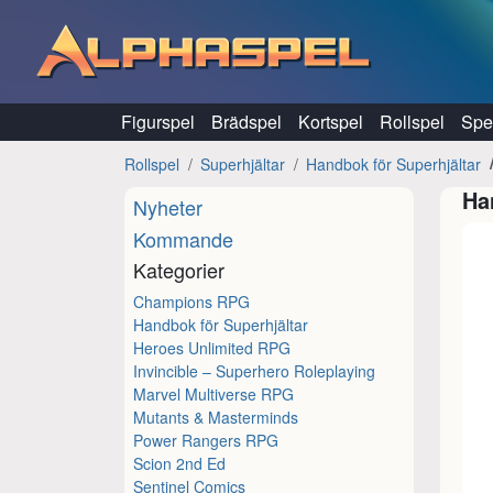
Hoppa till innehåll
Figurspel
Brädspel
Kortspel
Rollspel
Spel
Rollspel
Superhjältar
Handbok för Superhjältar
Ha
Nyheter
Kommande
Kategorier
Champions RPG
Handbok för Superhjältar
Heroes Unlimited RPG
Invincible – Superhero Roleplaying
Marvel Multiverse RPG
Mutants & Masterminds
Power Rangers RPG
Scion 2nd Ed
Sentinel Comics