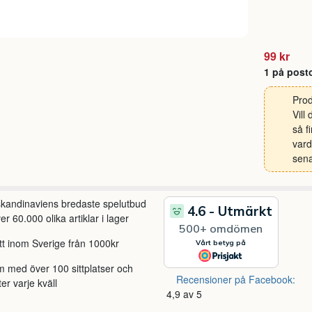
99 kr
1 på post
Prod
Vill
så f
vard
sena
 skandinaviens bredaste spelutbud
r 60.000 olika artiklar i lager
itt inom Sverige från 1000kr
m med över 100 sittplatser och
Recensioner på Facebook:
ter varje kväll
4,9 av 5