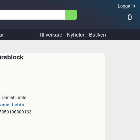
Logga in
0
ar
Tillverkare
Nyheter
Butiken
ärsblock
: Daniel Lehto
Daniel Lehto
 7350106300133