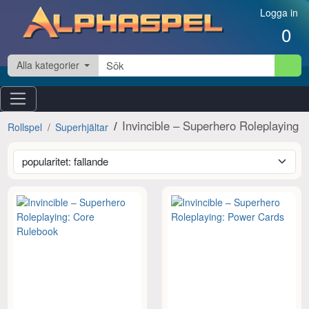
Hoppa till innehåll
Logga in
0
Alla kategorier
Invincible – Superhero Roleplaying
Rollspel
Superhjältar