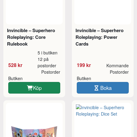
Invincible – Superhero
Invincible – Superhero
Roleplaying: Core
Roleplaying: Power
Rulebook
Cards
5 i butiken
12 på
528 kr
199 kr
postorder
Kommande
Postorder
Postorder
Butiken
Butiken
Köp
Boka