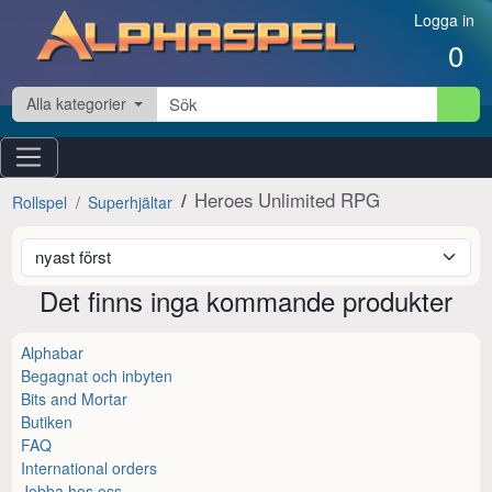
Hoppa till innehåll
Logga in
0
Alla kategorier
Heroes Unlimited RPG
Rollspel
Superhjältar
Det finns inga kommande produkter
Alphabar
Begagnat och inbyten
Bits and Mortar
Butiken
FAQ
International orders
Jobba hos oss