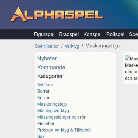
Hoppa till innehåll
Figurspel
Brädspel
Kortspel
Rollspel
Spel
Maskeringstejp
Speltillbehör
Verktyg
Nyheter
Masker
Kommande
utan at
Kategorier
och är
Avbitare
Borrar
Knivar
Maskeringstejp
Målningsverktyg
Mässingsstänger och rör
Pincetter
Proxxon Verktyg & Tillbehör
Sax