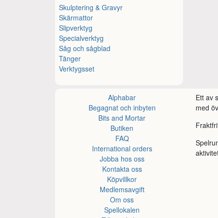
Skulptering & Gravyr
Skärmattor
Slipverktyg
Specialverktyg
Såg och sågblad
Tänger
Verktygsset
Alphabar
Ett av
Begagnat och inbyten
med öve
Bits and Mortar
Fraktfr
Butiken
FAQ
Spelru
International orders
aktivite
Jobba hos oss
Kontakta oss
Köpvillkor
Medlemsavgift
Om oss
Spellokalen