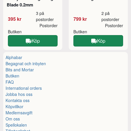
Blade 0.2mm
3 på
2 på
395 kr
799 kr
postorder
postorder
Postorder
Postorder
Butiken
Butiken
Köp
Köp
Alphabar
Begagnat och inbyten
Bits and Mortar
Butiken
FAQ
International orders
Jobba hos oss
Kontakta oss
Köpvillkor
Medlemsavgift
Om oss
Spellokalen