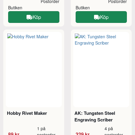
Postorder
Postorder
Butiken
Butiken
Köp
Köp
Hobby Rivet Maker
AK: Tungsten Steel
Engraving Scriber
1 på
4 på
89 kr
329 kr
postorder
postorder