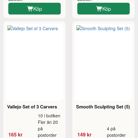
Köp
Köp
Vallejo Set of 3 Carvers
Smooth Sculpting Set (5)
10 i butiken
Fler än 20
på
4 på
165 kr
149 kr
postorder
postorder