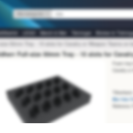
Alla kategorier
tillbehör
LEGO
Merch & Mer
Tärningar
Böcker & Tidning
-size 50mm Tray - 15 slots for Cavalry or Weapon Teams on 
ldherr Full-size 50mm Tray - 15 slots for Cava
Foam tray 
Cavalry o
Tillverkare
Mer från F
Referens