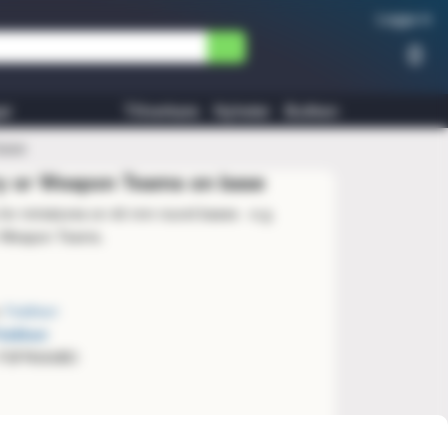
Logga in
0
ar
Tillverkare
Nyheter
Butiken
base
lry or Weapon Teams on base
for miniatures on 40 mm round bases - e.g.
r Weapon Teams.
:
Feldherr
eldherr
: FSFR050BO