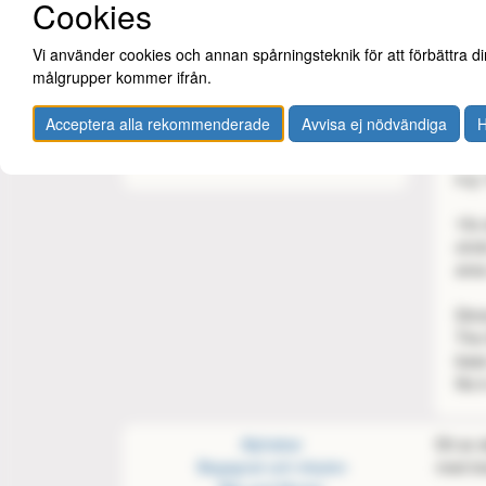
Cookies
Games Workshop
GeekOn!
Vi använder cookies och annan spårningsteknik för att förbättra di
Green Stuff World
målgrupper kommer ifrån.
Mayday
Safe & Sound
Acceptera alla rekommenderade
Avvisa ej nödvändiga
H
Ultimate Guard
Ultra Pro
Foam
e.g.
15x 
circ
area
Dim
The 
base
fits
Alphabar
Ett av
Begagnat och inbyten
med öve