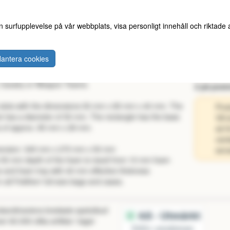
n surfupplevelse på vår webbplats, visa personligt innehåll och riktade
antera cookies
 insert for tabletop miniatures on 40 mm round bases -
149 kr
 Cavalry or Weapon Teams.
2 på post
slots with the dimensions 50 mm x 85 mm x 40 mm. The
Prod
le has a diameter of 50 mm. The rectangle has the base
Vill
 of approx. 85 mm x 28 mm.
så f
vard
ension: 345 mm x 275 mm x 50 mm
sena
50 mm depth of the foam is result from 10 mm foam
 and foam tray with 40 mm effective thickness
 in all Feldherr full-size bags and cases.
 skandinaviens bredaste spelutbud
r 60.000 olika artiklar i lager