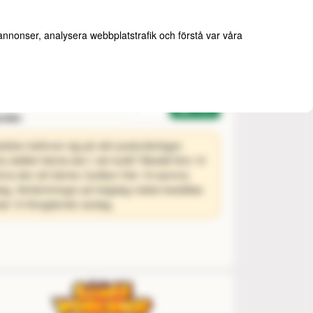
 annonser, analysera webbplatstrafik och förstå var våra
Antal
Köp
order
ukten befinner sig på vårt postorderlager.
 du istället hämta den i vår butik? Beställ före 10
inns den att hämta i butiken från 16 samma
ag. Avhämtningar på helgdag måste beställas
st 10 föregående vardag.