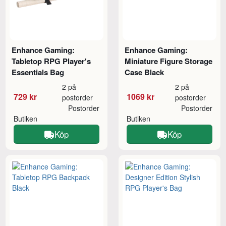
Enhance Gaming:
Enhance Gaming:
Tabletop RPG Player's
Miniature Figure Storage
Essentials Bag
Case Black
2 på
2 på
729 kr
1069 kr
postorder
postorder
Postorder
Postorder
Butiken
Butiken
Köp
Köp