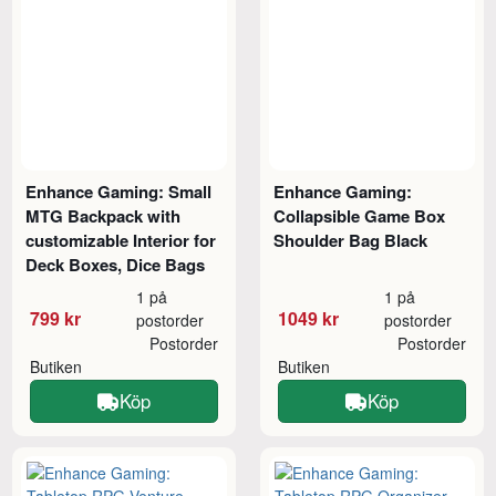
Enhance Gaming: Small
Enhance Gaming:
MTG Backpack with
Collapsible Game Box
customizable Interior for
Shoulder Bag Black
Deck Boxes, Dice Bags
1 på
1 på
799 kr
1049 kr
postorder
postorder
Postorder
Postorder
Butiken
Butiken
Köp
Köp