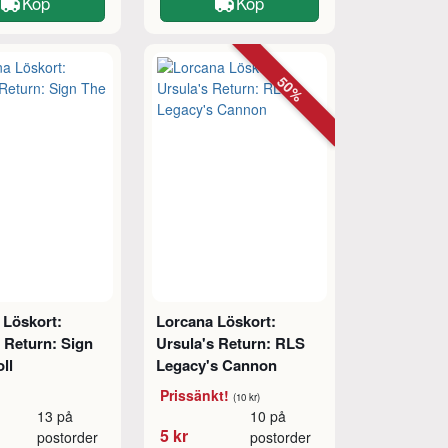
Köp
Köp
50%
 Löskort:
Lorcana Löskort:
 Return: Sign
Ursula's Return: RLS
ll
Legacy's Cannon
Prissänkt!
(10 kr)
13 på
10 på
5 kr
postorder
postorder