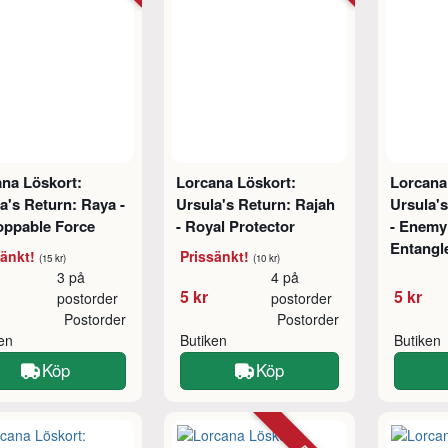
na Löskort:
Lorcana Löskort:
Lorcana
a's Return: Raya -
Ursula's Return: Rajah
Ursula'
oppable Force
- Royal Protector
- Enemy
Entangl
sänkt!
Prissänkt!
(15 kr)
(10 kr)
3 på
4 på
5 kr
5 kr
postorder
postorder
Postorder
Postorder
ken
Butiken
Butiken
Köp
Köp