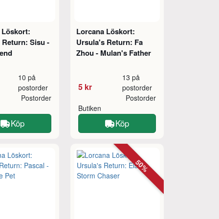
 Löskort:
Lorcana Löskort:
 Return: Sisu -
Ursula's Return: Fa
iend
Zhou - Mulan's Father
10 på
13 på
5 kr
postorder
postorder
Postorder
Postorder
Butiken
Köp
Köp
50%