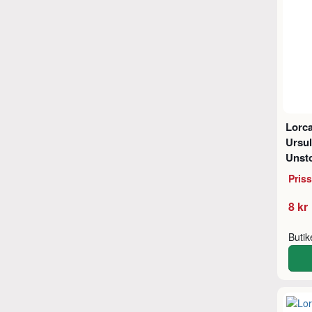
Lorca
Ursul
Unst
Pris
8 kr
Buti