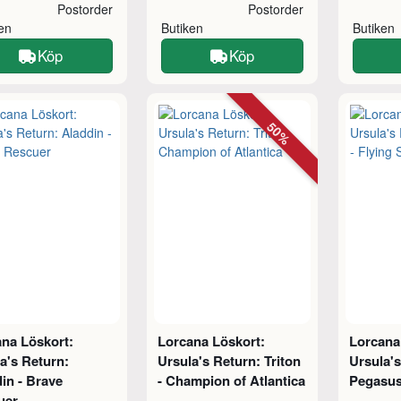
Postorder
Postorder
ken
Butiken
Butiken
Köp
Köp
50%
na Löskort:
Lorcana Löskort:
Lorcana
a's Return:
Ursula's Return: Triton
Ursula's
in - Brave
- Champion of Atlantica
Pegasus 
uer