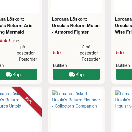
na Löskort:
Lorcana Löskort:
Lorcana
a's Return: Ariel -
Ursula's Return: Mulan
Ursula's
ing Mermaid
- Armored Fighter
Wise Fr
sänkt!
(15 kr)
1 på
12 på
5 kr
5 kr
postorder
postorder
Postorder
Postorder
ken
Butiken
Butiken
Köp
Köp
50%