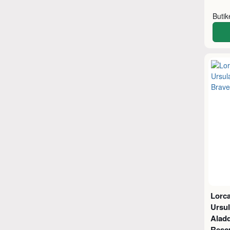
Buti
Lorca
Ursul
Aladd
Resc