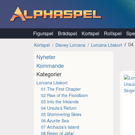
Hoppa till innehåll
Figurspel
Brädspel
Kortspel
Rollspel
Spel
04
Kortspel
Disney Lorcana
Lorcana Löskort
Nyheter
Kommande
Kategorier
Lorcana Löskort
01 The First Chapter
02 Rise of the Floodborn
03 Into the Inklands
04 Ursula's Return
05 Shimmering Skies
06 Azurite Sea
07 Archazia’s Island
08 Reign of Jafar