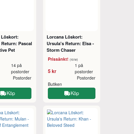
 Löskort:
Lorcana Löskort:
 Return: Pascal
Ursula's Return: Elsa -
tive Pet
Storm Chaser
Prissänkt!
(10 kr)
14 på
1 på
5 kr
postorder
postorder
Postorder
Postorder
Butiken
Köp
Köp