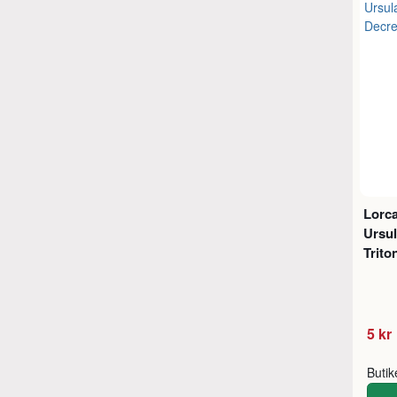
Lorca
Ursul
Trito
5 kr
Buti