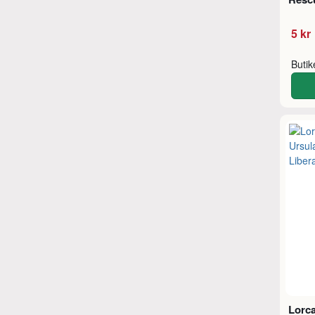
5 kr
Buti
Lorca