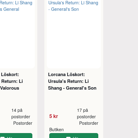
 Löskort:
Lorcana Löskort:
 Return: Li
Ursula's Return: Li
 Valorous
Shang - General's Son
14 på
17 på
5 kr
postorder
postorder
Postorder
Postorder
Butiken