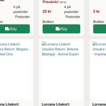
Prissänkt!
(50 kr)
6 på
4 på
25 kr
5 kr
postorder
postorder
Postorder
Postorder
ken
Butiken
Butiken
Köp
Köp
na Löskort:
Lorcana Löskort:
Lorcana