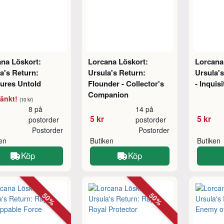
na Löskort:
Lorcana Löskort:
Lorcana
a's Return:
Ursula's Return:
Ursula's
ures Untold
Flounder - Collector's
- Inquisi
Companion
sänkt!
(10 kr)
8 på
14 på
5 kr
5 kr
postorder
postorder
Postorder
Postorder
ken
Butiken
Butiken
Köp
Köp
50%
50%