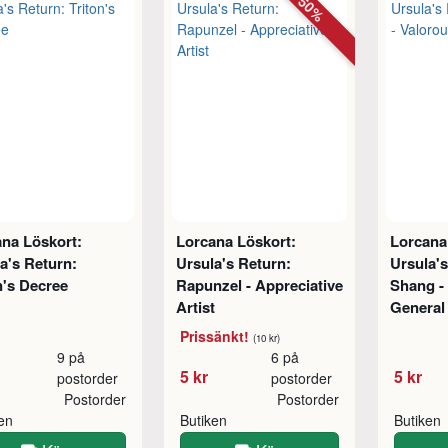
50%
na Löskort:
Lorcana Löskort:
Lorcana
a's Return:
Ursula's Return:
Ursula's
n's Decree
Rapunzel - Appreciative
Shang -
Artist
General
Prissänkt!
(10 kr)
9 på
6 på
5 kr
5 kr
postorder
postorder
Postorder
Postorder
ken
Butiken
Butiken