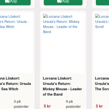
Köp
Köp
na Löskort:
Lorcana Löskort:
Lorcana
a's Return: Ursula
Ursula's Return:
Ursula's
 Sea Witch
Mickey Mouse - Leader
The Scro
of the Band
3 på
9 på
5 kr
5 kr
postorder
postorder