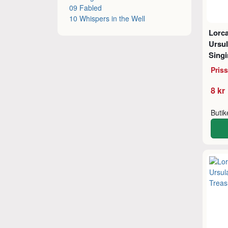
09 Fabled
10 Whispers in the Well
Lorca
Ursul
Sing
Pris
8 kr
Buti