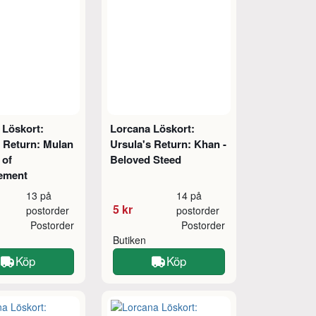
 Löskort:
Lorcana Löskort:
s Return: Mulan
Ursula's Return: Khan -
 of
Beloved Steed
ement
13 på
14 på
5 kr
postorder
postorder
Postorder
Postorder
Butiken
Köp
Köp