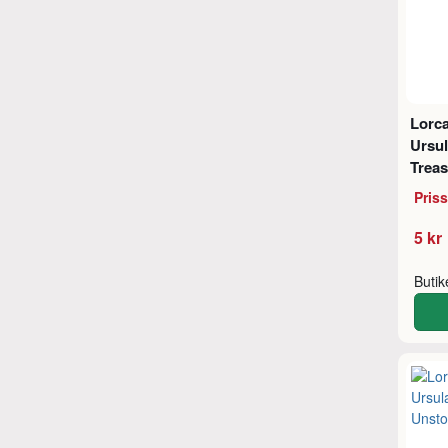
Lorca
Ursul
Treas
Pris
5 kr
Buti