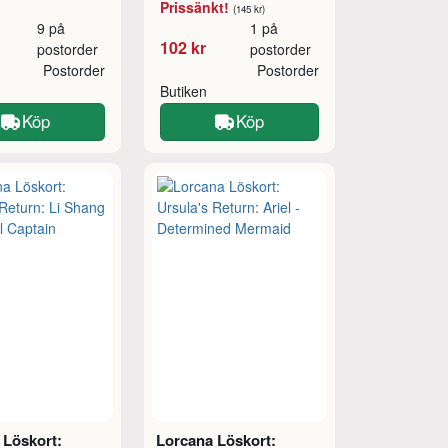
Prissänkt!
(145 kr)
9 på
1 på
102 kr
postorder
postorder
Postorder
Postorder
Butiken
Köp
Köp
 Löskort:
Lorcana Löskort: