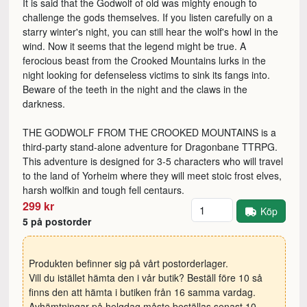
It is said that the Godwolf of old was mighty enough to
challenge the gods themselves. If you listen carefully on a
starry winter's night, you can still hear the wolf's howl in the
wind. Now it seems that the legend might be true. A
ferocious beast from the Crooked Mountains lurks in the
night looking for defenseless victims to sink its fangs into.
Beware of the teeth in the night and the claws in the
darkness.
THE GODWOLF FROM THE CROOKED MOUNTAINS is a
third-party stand-alone adventure for Dragonbane TTRPG.
This adventure is designed for 3-5 characters who will travel
to the land of Yorheim where they will meet stoic frost elves,
harsh wolfkin and tough fell centaurs.
Antal
299 kr
Köp
5 på postorder
Produkten befinner sig på vårt postorderlager.
Vill du istället hämta den i vår butik? Beställ före 10 så
finns den att hämta i butiken från 16 samma vardag.
Avhämtningar på helgdag måste beställas senast 10