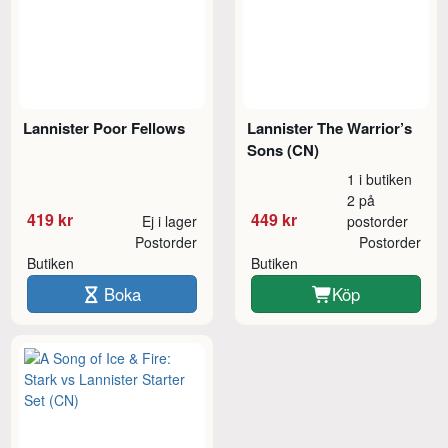
Lannister Poor Fellows
Lannister The Warrior’s
Sons (CN)
1 i butiken
2 på
419 kr
449 kr
Ej i lager
postorder
Postorder
Postorder
Butiken
Butiken
Boka
Köp