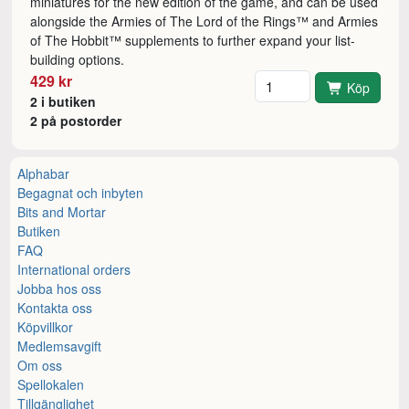
miniatures for the new edition of the game, and can be used
alongside the Armies of The Lord of the Rings™ and Armies
of The Hobbit™ supplements to further expand your list-
building options.
Antal
429 kr
Köp
2 i butiken
2 på postorder
Alphabar
Begagnat och inbyten
Bits and Mortar
Butiken
FAQ
International orders
Jobba hos oss
Kontakta oss
Köpvillkor
Medlemsavgift
Om oss
Spellokalen
Tillgänglighet