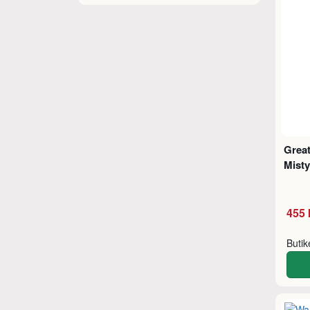
Great
Mist
455 
Buti