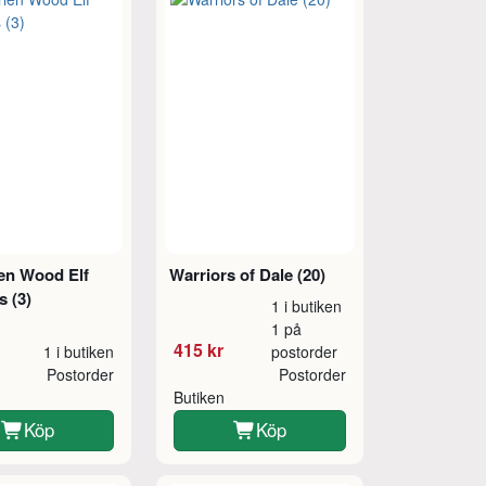
ien Wood Elf
Warriors of Dale (20)
s (3)
1 i butiken
1 på
415 kr
1 i butiken
postorder
Postorder
Postorder
Butiken
Köp
Köp