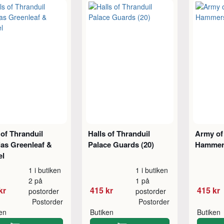
 of Thranduil
Halls of Thranduil
Army of
as Greenleaf &
Palace Guards (20)
Hammers
el
1 i butiken
1 i butiken
2 på
1 på
kr
415 kr
415 kr
postorder
postorder
Postorder
Postorder
ken
Butiken
Butiken