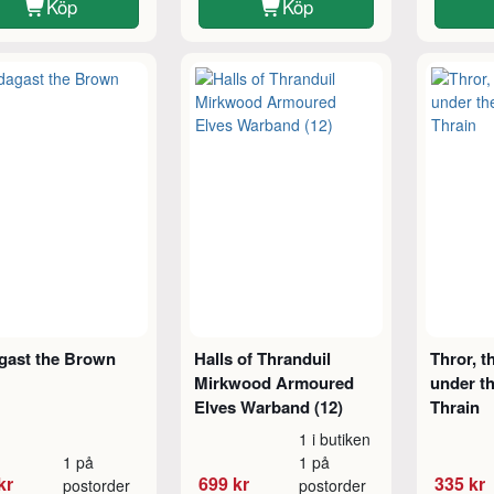
Köp
Köp
gast the Brown
Halls of Thranduil
Thror, t
Mirkwood Armoured
under t
Elves Warband (12)
Thrain
1 i butiken
1 på
1 på
kr
699 kr
335 kr
postorder
postorder