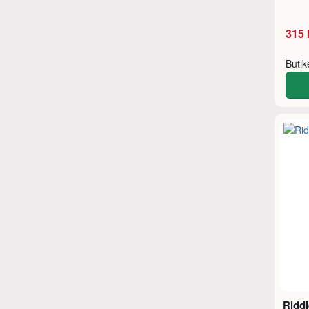
315 
Buti
Riddl