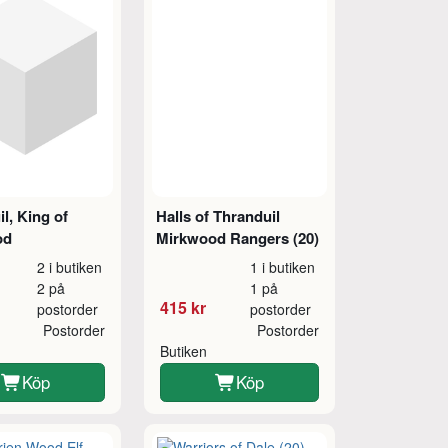
l, King of
Halls of Thranduil
od
Mirkwood Rangers (20)
2 i butiken
1 i butiken
2 på
1 på
415 kr
postorder
postorder
Postorder
Postorder
Butiken
Köp
Köp