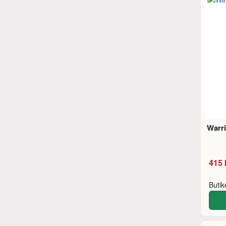
Warri
415 
Buti