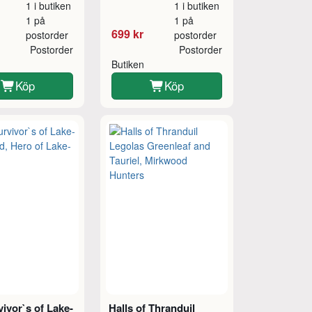
1 i butiken
1 i butiken
1 på
1 på
699 kr
postorder
postorder
Postorder
Postorder
Butiken
Köp
Köp
ivor`s of Lake-
Halls of Thranduil