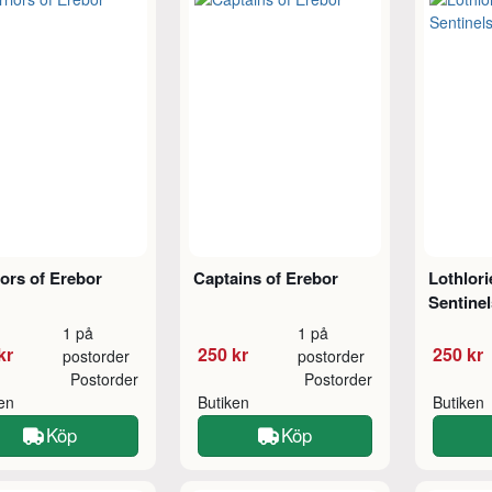
ors of Erebor
Captains of Erebor
Lothlor
Sentinel
1 på
1 på
kr
250 kr
250 kr
postorder
postorder
Postorder
Postorder
ken
Butiken
Butiken
Köp
Köp