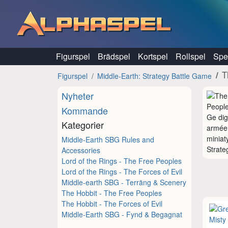
Hoppa till innehåll
Figurspel
Brädspel
Kortspel
Rollspel
Spel
T
Figurspel
Middle-Earth: Strategy Battle Game
Nyheter
Kommande
Ge dig
Kategorier
arméer
miniat
Middle-Earth SBG Rules and
Strate
Accessories
Lord of the Rings - The Free Peoples
Lord of the Rings - The Forces of Evil
Middle-earth SBG - Terräng & Scenery
The Hobbit - The Free Peoples
The Hobbit - The Forces of Evil
Middle-Earth SBG - Fynd & Begagnat