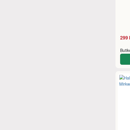
299 
Buti