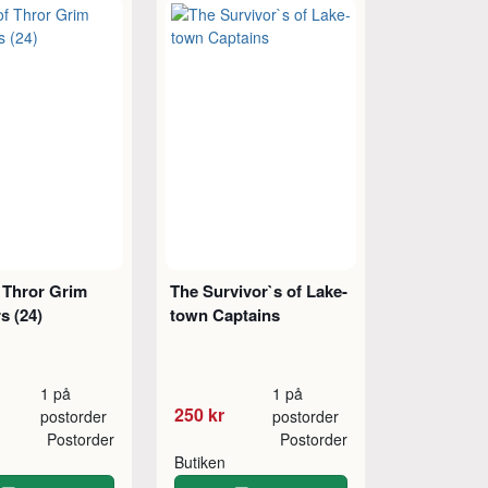
 Thror Grim
The Survivor`s of Lake-
 (24)
town Captains
1 på
1 på
250 kr
postorder
postorder
Postorder
Postorder
Butiken