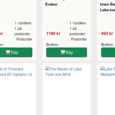
Erebor
town Ba
Lake-to
1 i butiken
1 i butiken
1 på
1 på
kr
1180 kr
460 kr
postorder
postorder
Postorder
Postorder
ken
Butiken
Butiken
Köp
Köp