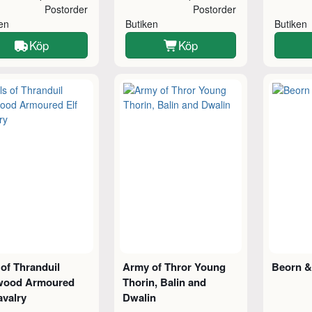
Postorder
Postorder
ken
Butiken
Butiken
Köp
Köp
 of Thranduil
Army of Thror Young
Beorn &
wood Armoured
Thorin, Balin and
avalry
Dwalin