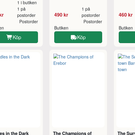
1 i butiken
1 på
1 på
kr
490 kr
460 kr
postorder
postorder
Postorder
Postorder
ken
Butiken
Butiken
Köp
Köp
es in the Dark
The Champions of
The Surv