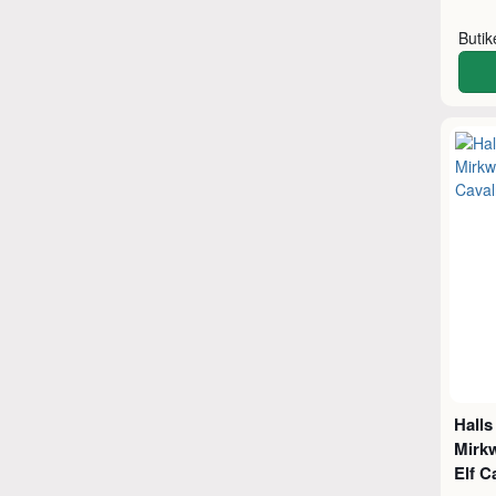
Buti
Halls
Mirk
Elf C