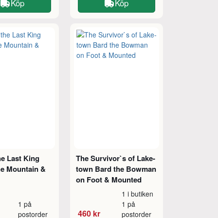
Köp
Köp
he Last King
The Survivor`s of Lake-
he Mountain &
town Bard the Bowman
on Foot & Mounted
1 i butiken
1 på
1 på
460 kr
postorder
postorder