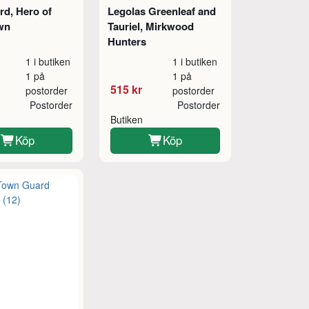
rd, Hero of
Legolas Greenleaf and
wn
Tauriel, Mirkwood
Hunters
1 i butiken
1 i butiken
1 på
1 på
515 kr
postorder
postorder
Postorder
Postorder
Butiken
Köp
Köp