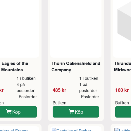
 Eagles of the
Thorin Oakenshield and
Thrandui
y Mountains
Company
Mirkwo
1 i butiken
1 i butiken
4 på
1 på
kr
485 kr
160 kr
postorder
postorder
Postorder
Postorder
ken
Butiken
Butiken
Köp
Köp