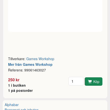
Tillverkare:
Games Workshop
Mer från Games Workshop
Referens: 99061463027
Antal
250 kr
Köp
1 i butiken
1 på postorder
Alphabar
Begagnat och inbyten