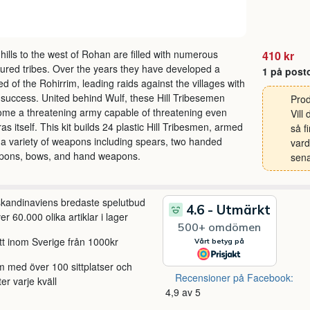
hills to the west of Rohan are filled with numerous
410 kr
tured tribes. Over the years they have developed a
1 på post
ed of the Rohirrim, leading raids against the villages with
le success. United behind Wulf, these Hill Tribesemen
Prod
me a threatening army capable of threatening even
Vill
as itself. This kit builds 24 plastic Hill Tribesmen, armed
så f
 a variety of weapons including spears, two handed
vard
pons, bows, and hand weapons.
sena
 skandinaviens bredaste spelutbud
r 60.000 olika artiklar i lager
itt inom Sverige från 1000kr
m med över 100 sittplatser och
Recensioner på Facebook:
ter varje kväll
4,9 av 5