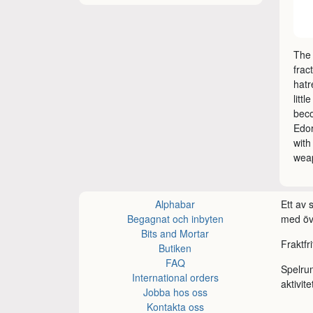
The 
frac
hatr
litt
beco
Edor
with
wea
Alphabar
Ett av
Begagnat och inbyten
med öve
Bits and Mortar
Fraktfr
Butiken
FAQ
Spelru
International orders
aktivite
Jobba hos oss
Kontakta oss