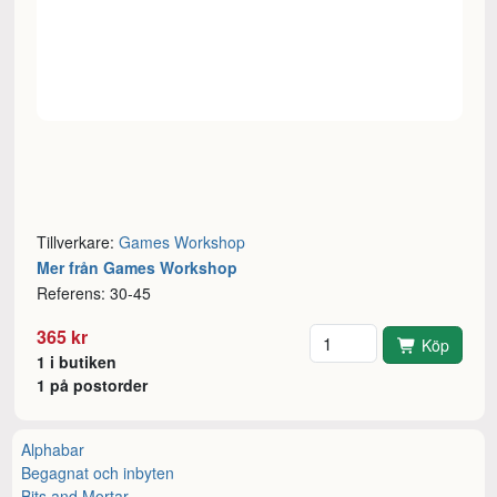
Tillverkare:
Games Workshop
Mer från Games Workshop
Referens: 30-45
Antal
365 kr
Köp
1 i butiken
1 på postorder
Alphabar
Begagnat och inbyten
Bits and Mortar