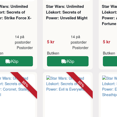
Wars: Unlimited
Star Wars: Unlimited
Star War
rt: Secrets of
Löskort: Secrets of
Löskort:
: Strike Force X-
Power: Unveiled Might
Power: 
Fortune
14 på
14 på
5 kr
5 kr
postorder
postorder
Postorder
Postorder
ken
Butiken
Butiken
Köp
Köp
50%
50%