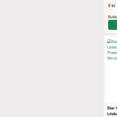
5 kr
Buti
Star 
Lösko