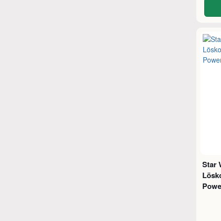
Star 
Lösko
Power