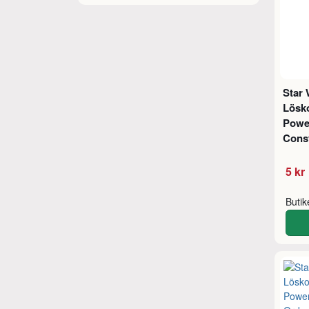
Star 
Lösko
Powe
Cons
5 kr
Buti