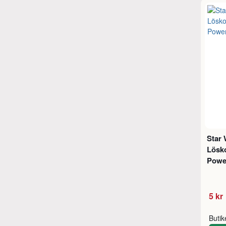
Star 
Lösko
Power
5 kr
Buti