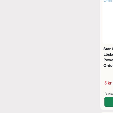
Star 
Lösko
Power
Ordo
5 kr
Buti