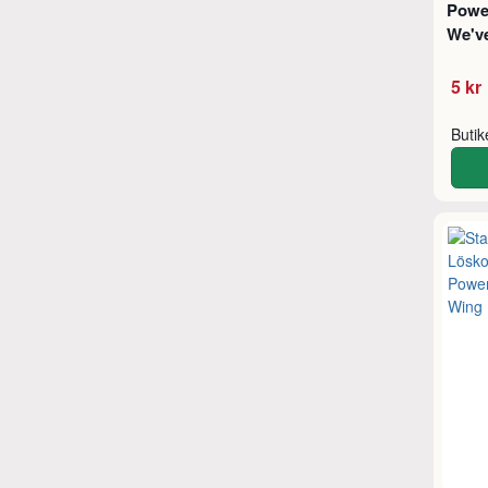
Powe
We'v
5 kr
Buti