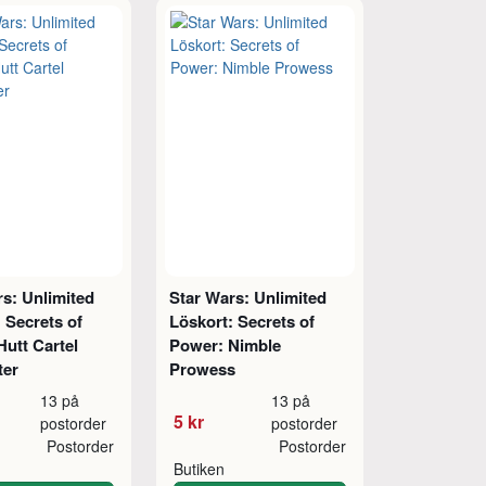
s: Unlimited
Star Wars: Unlimited
 Secrets of
Löskort: Secrets of
utt Cartel
Power: Nimble
ter
Prowess
13 på
13 på
5 kr
postorder
postorder
Postorder
Postorder
Butiken