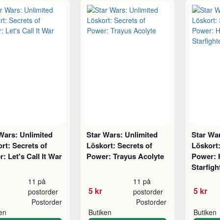
Wars: Unlimited
Star Wars: Unlimited
Star War
rt: Secrets of
Löskort: Secrets of
Löskort:
: Let's Call It War
Power: Trayus Acolyte
Power: H
Starfigh
11 på
11 på
5 kr
5 kr
postorder
postorder
Postorder
Postorder
ken
Butiken
Butiken