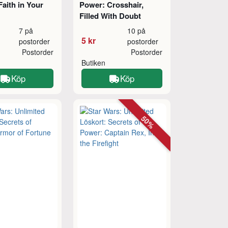
aith in Your
Power: Crosshair,
Filled With Doubt
7 på
10 på
5 kr
postorder
postorder
Postorder
Postorder
Butiken
Köp
Köp
50%