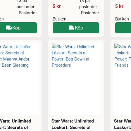
13 på
13 på
5 kr
5 kr
postorder
postorder
Postorder
Postorder
ken
Butiken
Butiken
Köp
Köp
Wars: Unlimited
Star Wars: Unlimited
Star War
rt: Secrets of
Löskort: Secrets of
Löskort: