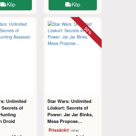
Köp
Köp
50%
s: Unlimited
Star Wars: Unlimited
 Secrets of
Löskort: Secrets of
Hunting
Power: Jar Jar Binks,
n Droid
Mesa Propose…
Prissänkt!
(10 kr)