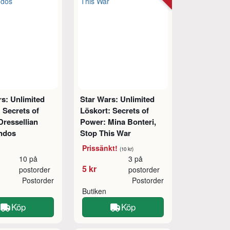
s: Unlimited
Star Wars: Unlimited
 Secrets of
Löskort: Secrets of
Dressellian
Power: Mina Bonteri,
ndos
Stop This War
Prissänkt!
(10 kr)
10 på
3 på
5 kr
postorder
postorder
Postorder
Postorder
Butiken
Köp
Köp