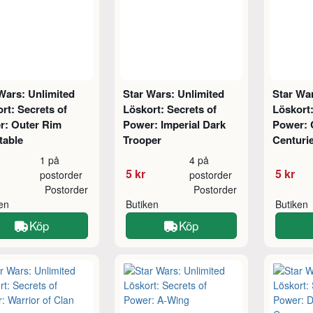
Wars: Unlimited
Star Wars: Unlimited
Star War
rt: Secrets of
Löskort: Secrets of
Löskort:
r: Outer Rim
Power: Imperial Dark
Power: 
table
Trooper
Centuri
1 på
4 på
5 kr
5 kr
postorder
postorder
Postorder
Postorder
ken
Butiken
Butiken
Köp
Köp