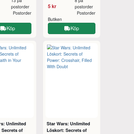
13 på
8 på
5 kr
postorder
postorder
Postorder
Postorder
Butiken
Köp
Köp
s: Unlimited
Star Wars: Unlimited
 Secrets of
Löskort: Secrets of