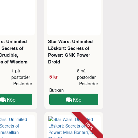
s: Unlimited
Star Wars: Unlimited
 Secrets of
Löskort: Secrets of
Crucible,
Power: GNK Power
es of Wisdom
Droid
1 på
8 på
5 kr
postorder
postorder
Postorder
Postorder
Butiken
Köp
Köp
50%