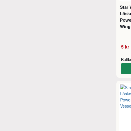
Star 
Lösko
Power
Wing
5 kr
Buti