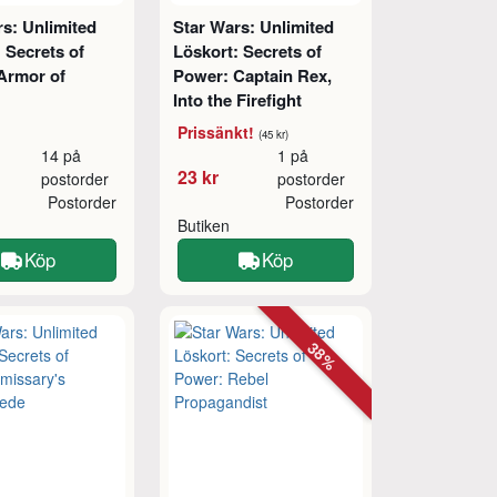
s: Unlimited
Star Wars: Unlimited
 Secrets of
Löskort: Secrets of
Armor of
Power: Captain Rex,
Into the Firefight
Prissänkt!
(45 kr)
14 på
1 på
23 kr
postorder
postorder
Postorder
Postorder
Butiken
Köp
Köp
38%