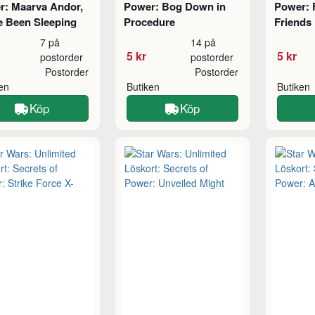
r: Maarva Andor,
Power: Bog Down in
Power: F
e Been Sleeping
Procedure
Friends
7 på
14 på
5 kr
5 kr
postorder
postorder
Postorder
Postorder
ken
Butiken
Butiken
Köp
Köp