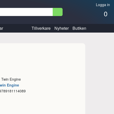
Logga in
0
ar
Tillverkare
Nyheter
Butiken
: Twin Engine
Twin Engine
 9789181114089