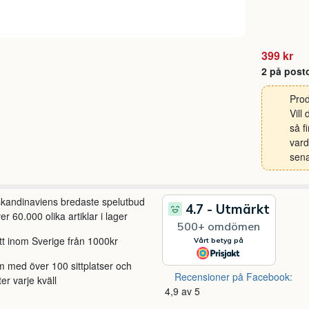
399 kr
2 på post
Prod
Vill
så f
vard
sena
 skandinaviens bredaste spelutbud
r 60.000 olika artiklar i lager
itt inom Sverige från 1000kr
m med över 100 sittplatser och
Recensioner på Facebook:
ter varje kväll
4,9 av 5