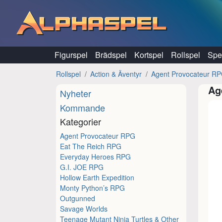
Hoppa till innehåll
Figurspel
Brädspel
Kortspel
Rollspel
Spel
Rollspel
Action & Äventyr
Agent Provocateur R
Ag
Nyheter
Kommande
Kategorier
Agent Provocateur RPG
Eat The Reich RPG
Everyday Heroes RPG
G.I. JOE RPG
Hollow Earth Expedition
Monty Python’s RPG
Outgunned
Savage Worlds
Teenage Mutant Ninja Turtles & Other