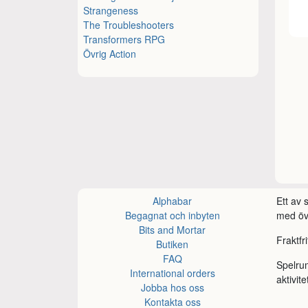
Strangeness
The Troubleshooters
Transformers RPG
Övrig Action
Alphabar
Ett av
Begagnat och inbyten
med öve
Bits and Mortar
Fraktfr
Butiken
FAQ
Spelru
International orders
aktivite
Jobba hos oss
Kontakta oss