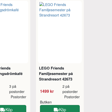
riends
LEGO Friends
ngsdrömkafé
Familjesemester på
Strandresort 42673
3 på
2 på
1499 kr
postorder
postorder
Postorder
Postorder
Butiken
Köp
Köp