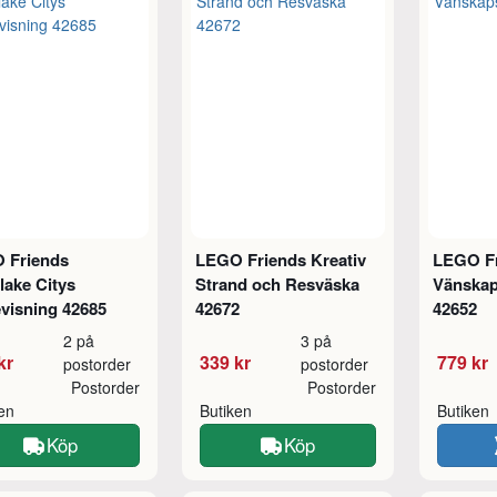
 Friends
LEGO Friends Kreativ
LEGO F
lake Citys
Strand och Resväska
Vänskap
visning 42685
42672
42652
2 på
3 på
kr
339 kr
779 kr
postorder
postorder
Postorder
Postorder
ken
Butiken
Butiken
Köp
Köp