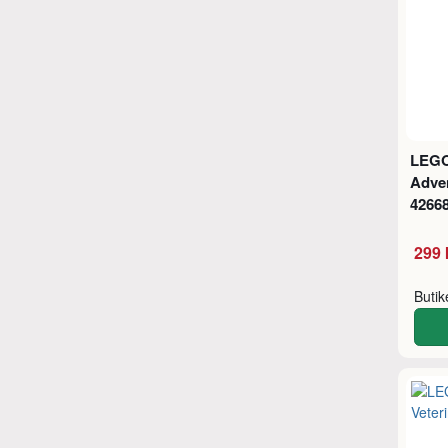
LEGO
Adve
4266
299 
Buti