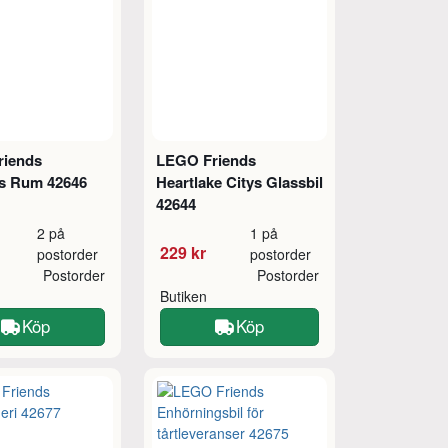
riends
LEGO Friends
s Rum 42646
Heartlake Citys Glassbil
42644
2 på
1 på
229 kr
postorder
postorder
Postorder
Postorder
Butiken
Köp
Köp