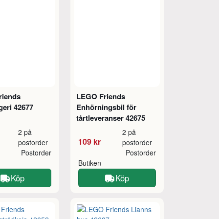
riends
LEGO Friends
eri 42677
Enhörningsbil för
tårtleveranser 42675
2 på
2 på
109 kr
postorder
postorder
Postorder
Postorder
Butiken
Köp
Köp