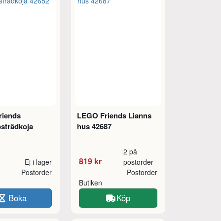
riends
LEGO Friends Lianns
strädkoja
hus 42687
2 på
819 kr
Ej i lager
postorder
Postorder
Postorder
Butiken
Boka
Köp