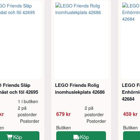
 Friends Släp
LEGO Friends Rolig
LEGO F
äst och föl 42695
inomhuslekplats 42686
Enhörni
42684
1 i butiken
2 på
2 på
kr
679 kr
459 kr
postorder
postorder
Postorder
Postorder
ken
Butiken
Butiken
Köp
Köp