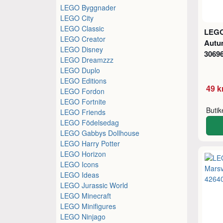
LEGO Byggnader
LEGO City
LEGO Classic
LEGO
LEGO Creator
Autu
LEGO Disney
3069
LEGO Dreamzzz
LEGO Duplo
LEGO Editions
49 k
LEGO Fordon
LEGO Fortnite
Buti
LEGO Friends
LEGO Födelsedag
LEGO Gabbys Dollhouse
LEGO Harry Potter
LEGO Horizon
LEGO Icons
LEGO Ideas
LEGO Jurassic World
LEGO Minecraft
LEGO Minifigures
LEGO Ninjago