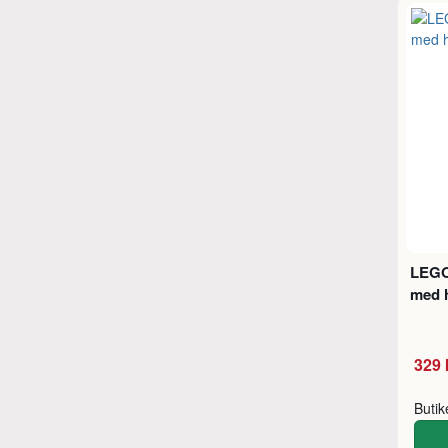
LEGO
med h
329 
Buti