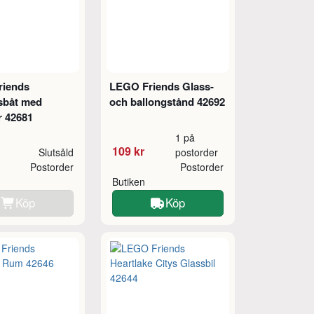
riends
LEGO Friends Glass-
sbåt med
och ballongstånd 42692
r 42681
1 på
109 kr
Slutsåld
postorder
Postorder
Postorder
Butiken
Köp
Köp