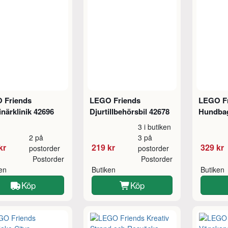
 Friends
LEGO Friends
LEGO F
inärklinik 42696
Djurtillbehörsbil 42678
Hundbag
3 i butiken
2 på
3 på
kr
219 kr
329 kr
postorder
postorder
Postorder
Postorder
ken
Butiken
Butiken
Köp
Köp