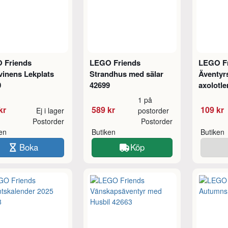
 Friends
LEGO Friends
LEGO F
vinens Lekplats
Strandhus med sälar
Äventyr
0
42699
axolotle
1 på
kr
589 kr
109 kr
Ej i lager
postorder
Postorder
Postorder
ken
Butiken
Butiken
Boka
Köp