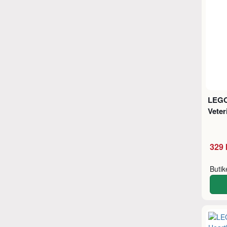
LEGO
Veter
329 
Buti