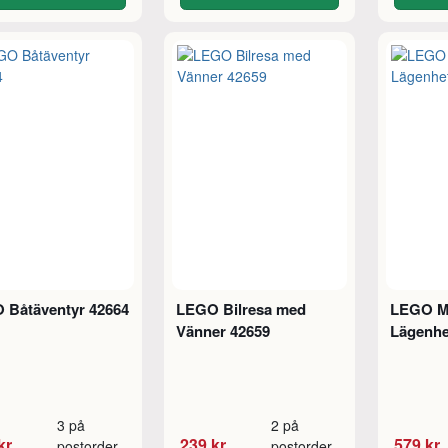
 Båtäventyr 42664
LEGO Bilresa med
LEGO Mu
Vänner 42659
Lägenhe
3 på
2 på
kr
239 kr
579 kr
postorder
postorder