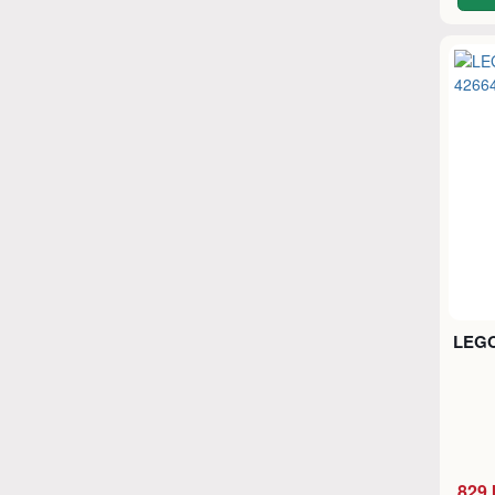
LEGO
829 