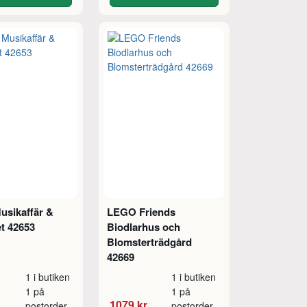
sikaffär &
LEGO Friends
t 42653
Biodlarhus och
Blomsterträdgård
42669
1 i butiken
1 i butiken
1 på
1 på
1079 kr
postorder
postorder