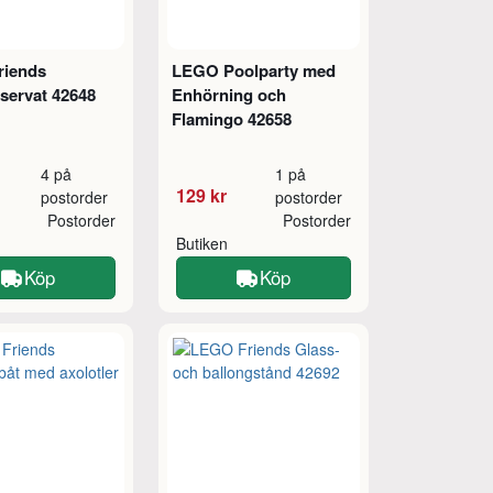
riends
LEGO Poolparty med
servat 42648
Enhörning och
Flamingo 42658
4 på
1 på
129 kr
postorder
postorder
Postorder
Postorder
Butiken
Köp
Köp