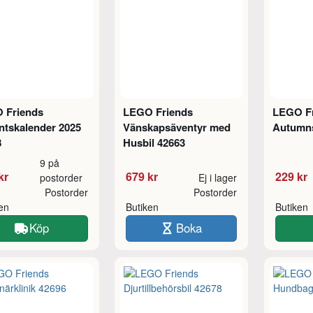
 Friends
LEGO Friends
LEGO F
ntskalender 2025
Vänskapsäventyr med
Autumn
8
Husbil 42663
9 på
kr
679 kr
229 kr
postorder
Ej i lager
Postorder
Postorder
ken
Butiken
Butiken
Köp
Boka