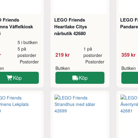
 Friends
LEGO Friends
LEGO F
mns Våffelkiosk
Heartlake Citys
Pandare
6
närbutik 42680
5 i butiken
5 på
1 på
r
219 kr
359 kr
postorder
postorder
Postorder
Postorder
ken
Butiken
Butiken
Köp
Köp