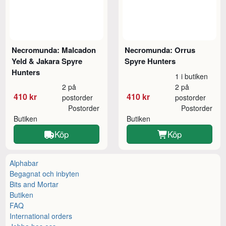
Necromunda: Malcadon
Necromunda: Orrus
Yeld & Jakara Spyre
Spyre Hunters
Hunters
1 i butiken
2 på
2 på
410 kr
410 kr
postorder
postorder
Postorder
Postorder
Butiken
Butiken
Köp
Köp
Alphabar
Begagnat och inbyten
Bits and Mortar
Butiken
FAQ
International orders