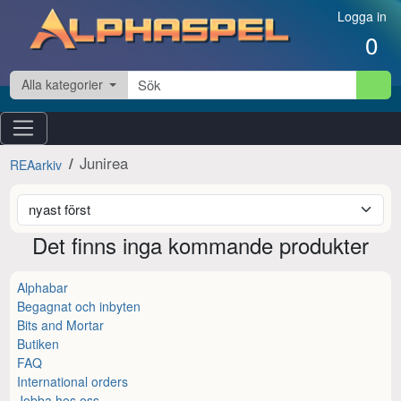
Hoppa till innehåll
Logga in
0
Alla kategorier
Junirea
REAarkiv
Det finns inga kommande produkter
Alphabar
Begagnat och inbyten
Bits and Mortar
Butiken
FAQ
International orders
Jobba hos oss