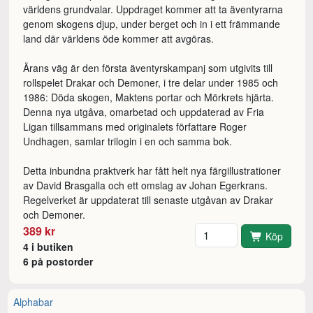
världens grundvalar. Uppdraget kommer att ta äventyrarna
genom skogens djup, under berget och in i ett främmande
land där världens öde kommer att avgöras.
Ärans väg är den första äventyrskampanj som utgivits till
rollspelet Drakar och Demoner, i tre delar under 1985 och
1986: Döda skogen, Maktens portar och Mörkrets hjärta.
Denna nya utgåva, omarbetad och uppdaterad av Fria
Ligan tillsammans med originalets författare Roger
Undhagen, samlar trilogin i en och samma bok.
Detta inbundna praktverk har fått helt nya färgillustrationer
av David Brasgalla och ett omslag av Johan Egerkrans.
Regelverket är uppdaterat till senaste utgåvan av Drakar
och Demoner.
Antal
389 kr
Köp
4 i butiken
6 på postorder
Alphabar