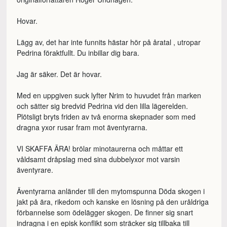
Hovar.
Lägg av, det har inte funnits hästar hör på åratal , utropar
Pedrina föraktfullt. Du inbillar dig bara.
Jag är säker. Det är hovar.
Med en uppgiven suck lyfter Nrim to huvudet från marken
och sätter sig bredvid Pedrina vid den lilla lägerelden.
Plötsligt bryts friden av två enorma skepnader som med
dragna yxor rusar fram mot äventyrarna.
VI SKAFFA ÄRA! brölar minotaurerna och måttar ett
våldsamt dråpslag med sina dubbelyxor mot varsin
äventyrare.
Äventyrarna anländer till den mytomspunna Döda skogen i
jakt på ära, rikedom och kanske en lösning på den uråldriga
förbannelse som ödelägger skogen. De finner sig snart
indragna i en episk konflikt som sträcker sig tillbaka till