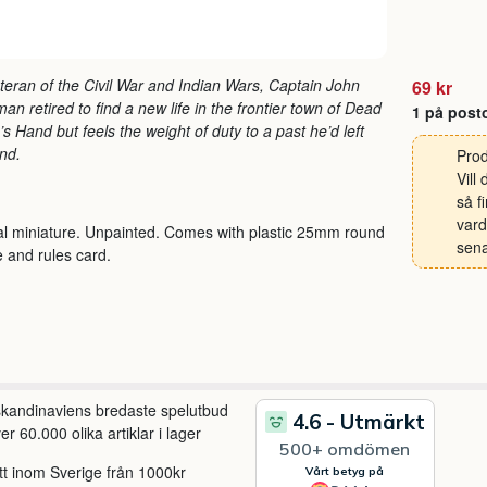
teran of the Civil War and Indian Wars, Captain John
69 kr
fman retired to find a new life in the frontier town of Dead
1 på post
s Hand but feels the weight of duty to a past he’d left
nd.
Prod
Vill
så f
vard
l miniature. Unpainted. Comes with plastic 25mm round
sena
 and rules card.
 skandinaviens bredaste spelutbud
r 60.000 olika artiklar i lager
itt inom Sverige från 1000kr