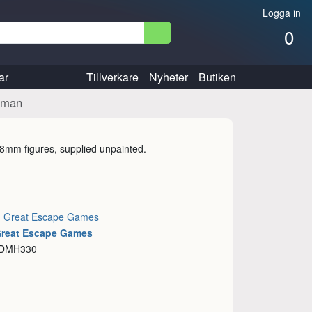
Logga in
0
ar
Tillverkare
Nyheter
Butiken
ffman
28mm figures, supplied unpainted.
:
Great Escape Games
Great Escape Games
 DMH330