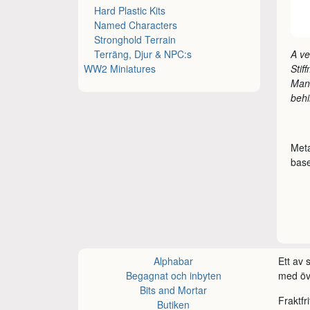
Hard Plastic Kits
Named Characters
Stronghold Terrain
Terräng, Djur & NPC:s
A ve
WW2 Miniatures
Stif
Man’
behi
Meta
base
Alphabar
Ett av
Begagnat och inbyten
med öve
Bits and Mortar
Fraktfr
Butiken