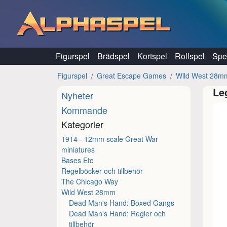
Hoppa till innehåll
Figurspel
Brädspel
Kortspel
Rollspel
Spel
Figurspel
Great Escape Games
Wild West 28m
Le
Nyheter
Kommande
Kategorier
1914 - 12mm scale Great War
miniatures
Bases Etc
Regelböcker och tillbehör
The Chicago Way
Wild West 28mm
Dead Man's Hand: Boxed Gangs
Dead Man's Hand: Regler och
tillbehör