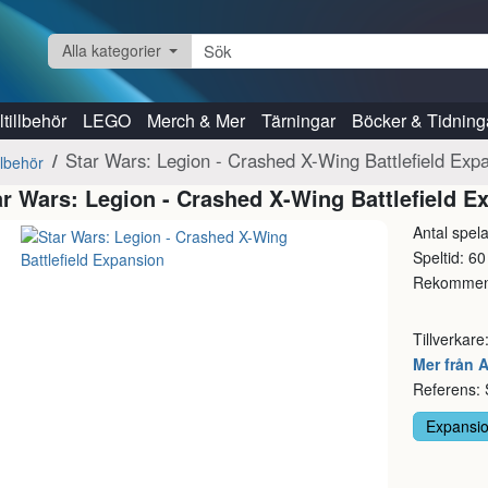
Alla kategorier
tillbehör
LEGO
Merch & Mer
Tärningar
Böcker & Tidning
Star Wars: Legion - Crashed X-Wing Battlefield Exp
llbehör
ar Wars: Legion - Crashed X-Wing Battlefield E
Antal spela
Speltid: 60
Rekommend
Tillverkare
Mer från 
Referens:
Expansi