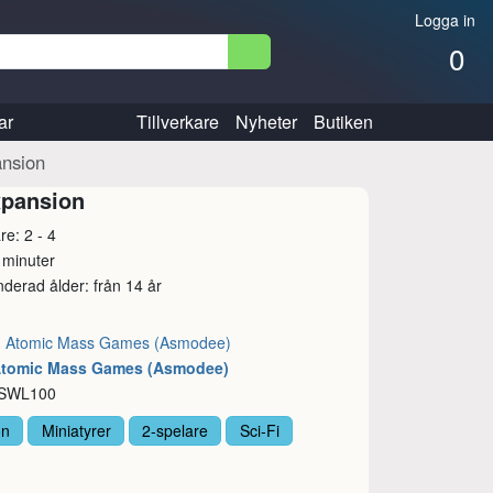
Logga in
0
ar
Tillverkare
Nyheter
Butiken
ansion
xpansion
re: 2 - 4
 minuter
erad ålder: från 14 år
:
Atomic Mass Games (Asmodee)
Atomic Mass Games (Asmodee)
 SWL100
on
Miniatyrer
2-spelare
Sci-Fi