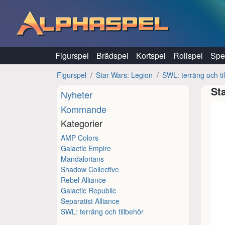
Hoppa till innehåll
Figurspel
Brädspel
Kortspel
Rollspel
Spel
Figurspel
Star Wars: Legion
SWL: terräng och ti
St
Nyheter
Kommande
Kategorier
AMP Colors
Galactic Empire
Mandalorians
Shadow Collective
Rebel Alliance
Galactic Republic
Separatist Alliance
SWL: terräng och tillbehör