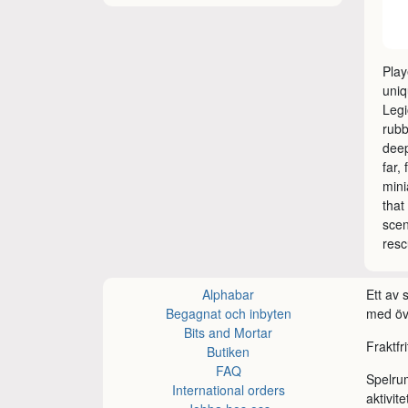
Play
uniq
Legi
rubb
deep
far,
mini
that
scen
resc
Alphabar
Ett av
Begagnat och inbyten
med öve
Bits and Mortar
Fraktfr
Butiken
FAQ
Spelru
International orders
aktivite