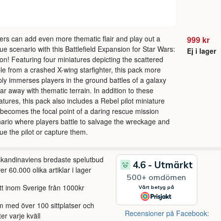
ers can add even more thematic flair and play out a
999 kr
ue scenario with this Battlefield Expansion for Star Wars:
Ej i lager
on! Featuring four miniatures depicting the scattered
le from a crashed X-wing starfighter, this pack more
ly immerses players in the ground battles of a galaxy
 far away with thematic terrain. In addition to these
atures, this pack also includes a Rebel pilot miniature
 becomes the focal point of a daring rescue mission
ario where players battle to salvage the wreckage and
ue the pilot or capture them.
 skandinaviens bredaste spelutbud
r 60.000 olika artiklar i lager
itt inom Sverige från 1000kr
m med över 100 sittplatser och
Recensioner på Facebook:
ter varje kväll