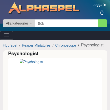
Hoppa till innehåll
Logga in
0
Alla kategorier
Psychologist
Figurspel
Reaper Miniatures
Chronoscope
Psychologist