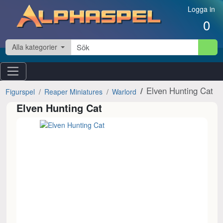
Hoppa till innehåll
Logga in
0
Alla kategorier
Elven Hunting Cat
Figurspel
Reaper Miniatures
Warlord
Elven Hunting Cat