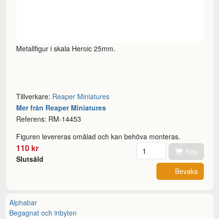
Metallfigur i skala Heroic 25mm.
Tillverkare:
Reaper Miniatures
Mer från Reaper Miniatures
Referens: RM-14453
Figuren levereras omålad och kan behöva monteras.
Antal
110 kr
Köp
Slutsåld
Bevaka
Alphabar
Begagnat och inbyten