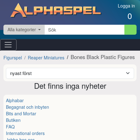
Hoppa till innehåll
Logga in
0
Alla kategorier
Bones Black Plastic Figures
Figurspel
Reaper Miniatures
Det finns inga nyheter
Alphabar
Begagnat och inbyten
Bits and Mortar
Butiken
FAQ
International orders
Jobba hos oss