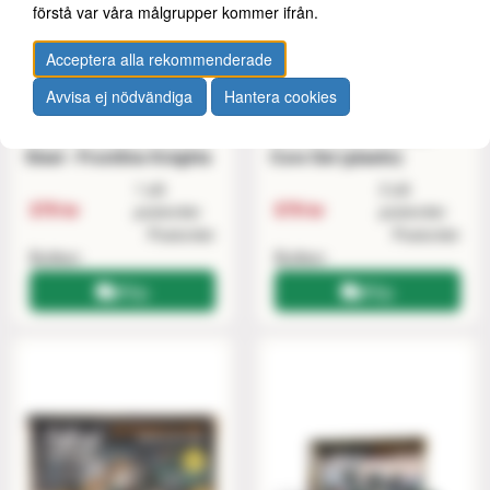
förstå var våra målgrupper kommer ifrån.
Acceptera alla rekommenderade
Avvisa ej nödvändiga
Hantera cookies
Fallout: Wasteland
Fallout Miniatures:
Warfare: Brotherhood of
Brotherhood of Steel -
Steel - Frontline Knights
Core Set (plastic)
1 på
2 på
379 kr
579 kr
postorder
postorder
Postorder
Postorder
Butiken
Butiken
Köp
Köp