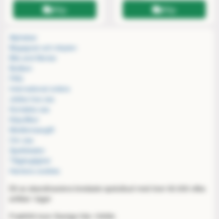
Köp
Köp
Alphabar
Begagnat och inbyten
Bits and Mortar
Butiken
FAQ
International orders
Jobba hos oss
Kontakta oss
Köpvillkor
Medlemsavgift
Om oss
Spellokalen
Tillgänglighet
Hantera cookies
Ett av skandinaviens bredaste spelutbud med över 60.000 olika
artiklar i lager
Fraktfritt inom Sverige från 1000kr