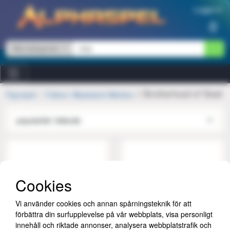
Hoppa till innehåll
Logga in
0
Alla kategorier
Brotherhood of Steel
Figurspel
Fallout: Wasteland Warfare
Cookies
Vi använder cookies och annan spårningsteknik för att
förbättra din surfupplevelse på vår webbplats, visa personligt
innehåll och riktade annonser, analysera webbplatstrafik och