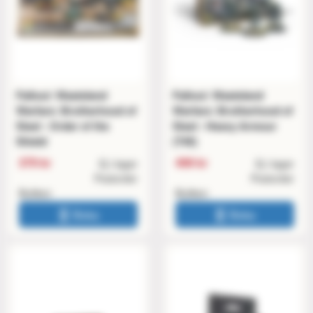
Fallout: Wasteland
Fallout: Wasteland
Warfare: Brotherhood of
Warfare: Brotherhood of
Steel - Order of the
Steel - Heavy Armour
Shield
(T45)
379 kr
499 kr
Ej i lager
Ej i lager
Postorder
Postorder
Butiken
Butiken
Boka
Boka