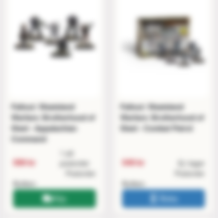
Fallout: Wasteland
Fallout: Wasteland
Warfare: Brotherhood of
Warfare: Brotherhood of
Steel - Appalachian
Steel - Combat Patrol
Command
1 på
599 kr
549 kr
postorder
Ej i lager
Postorder
Postorder
Butiken
Butiken
Köp
Boka