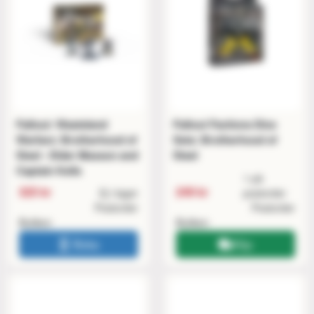
Fallout: Wasteland
Fallout Factions Dice
Warfare: Brotherhood of
Sets: Brotherhood of
Steel - Elder Maxson and
Steel
Captain Kells
1 på
325 kr
249 kr
Ej i lager
postorder
Postorder
Postorder
Butiken
Butiken
Boka
Köp