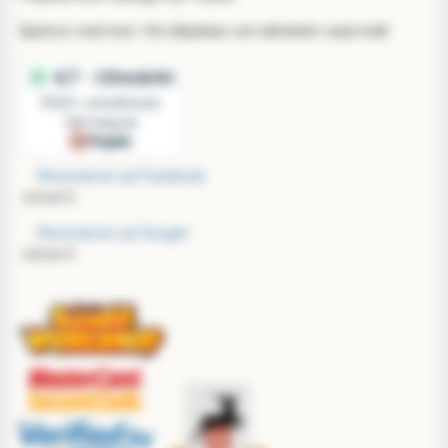
Spelrum med över 100 sittplatser och aktiviteter varje kväll
Recensioner på Facebook:
4,9 av 5
Recensioner på Google:
4,8 av 5