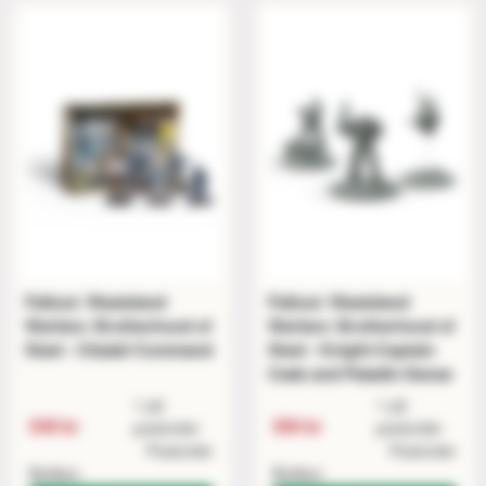
Fallout: Wasteland
Fallout: Wasteland
Warfare: Brotherhood of
Warfare: Brotherhood of
Steel - Citadel Command
Steel - Knight-Captain
Cade and Paladin Danse
1 på
1 på
549 kr
350 kr
postorder
postorder
Postorder
Postorder
Butiken
Butiken