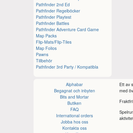
Pathfinder 2nd Ed
Pathfinder Regelböcker
Pathfinder Playtest
Pathfinder Battles
Pathfinder Adventure Card Game
Map Packs
Flip-Mats/Flip-Tiles
Map Folios
Pawns
Tillbehör
Pathfinder 3rd Party / Kompatibla
Alphabar
Ett av
Begagnat och inbyten
med öve
Bits and Mortar
Fraktfr
Butiken
FAQ
Spelru
International orders
aktivite
Jobba hos oss
Kontakta oss