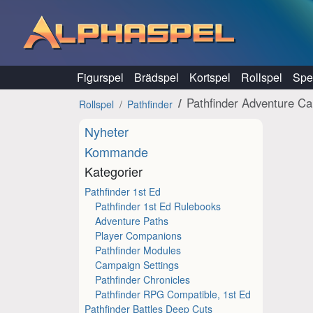
Hoppa till innehåll
Figurspel
Brädspel
Kortspel
Rollspel
Spel
Pathfinder Adventure C
Rollspel
Pathfinder
Nyheter
Kommande
Kategorier
Pathfinder 1st Ed
Pathfinder 1st Ed Rulebooks
Adventure Paths
Player Companions
Pathfinder Modules
Campaign Settings
Pathfinder Chronicles
Pathfinder RPG Compatible, 1st Ed
Pathfinder Battles Deep Cuts