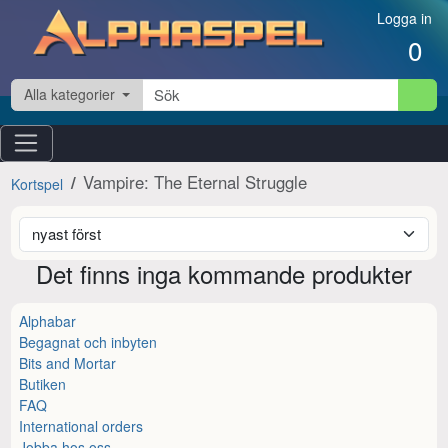
Hoppa till innehåll
Logga in
0
Alla kategorier
Vampire: The Eternal Struggle
Kortspel
Det finns inga kommande produkter
Alphabar
Begagnat och inbyten
Bits and Mortar
Butiken
FAQ
International orders
Jobba hos oss