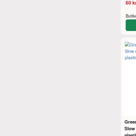
60 k
Buti
Green
Slow 
plast