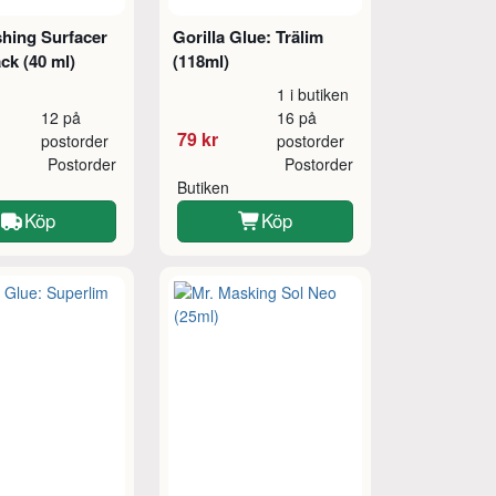
shing Surfacer
Gorilla Glue: Trälim
ck (40 ml)
(118ml)
1 i butiken
12 på
16 på
79 kr
postorder
postorder
Postorder
Postorder
Butiken
Köp
Köp