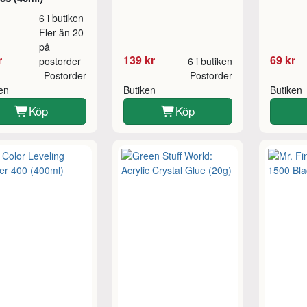
6 i butiken
Fler än 20
på
r
139 kr
69 kr
postorder
6 i butiken
Postorder
Postorder
ken
Butiken
Butiken
Köp
Köp