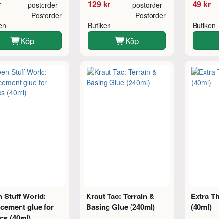
r
129 kr
49 kr
postorder
postorder
Postorder
Postorder
ken
Butiken
Butiken
Köp
Köp
 Stuff World:
Kraut-Tac: Terrain &
Extra T
cement glue for
Basing Glue (240ml)
(40ml)
ics (40ml)