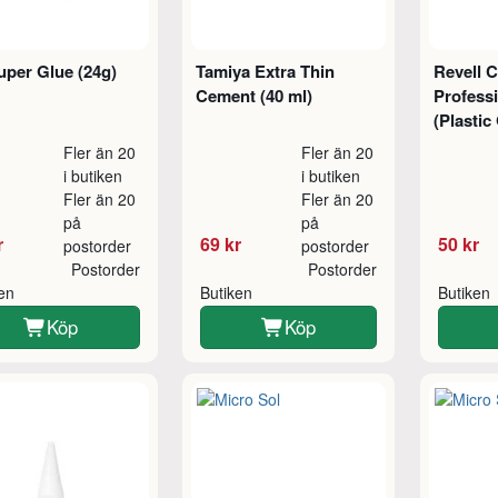
per Glue (24g)
Tamiya Extra Thin
Revell 
Cement (40 ml)
Profess
(Plastic
Fler än 20
Fler än 20
i butiken
i butiken
Fler än 20
Fler än 20
på
på
r
69 kr
50 kr
postorder
postorder
Postorder
Postorder
ken
Butiken
Butiken
Köp
Köp