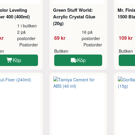
olor Leveling
Green Stuff World:
Mr. Fini
er 400 (400ml)
Acrylic Crystal Glue
1500 Bla
(20g)
1 i butiken
2 på
16 på
kr
69 kr
109 kr
postorder
postorder
Postorder
Postorder
ken
Butiken
Butiken
Köp
Köp