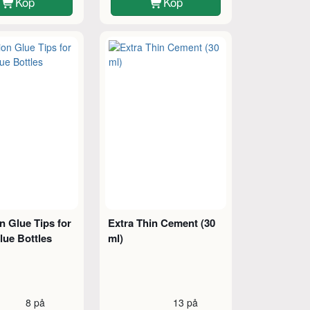
Köp
Köp
n Glue Tips for
Extra Thin Cement (30
lue Bottles
ml)
8 på
13 på