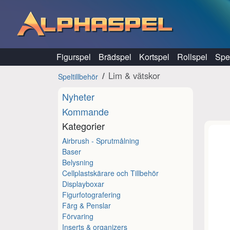
Hoppa till innehåll
Figurspel
Brädspel
Kortspel
Rollspel
Spel
Lim & vätskor
Speltillbehör
Nyheter
Kommande
Kategorier
Airbrush - Sprutmålning
Baser
Belysning
Cellplastskärare och Tillbehör
Displayboxar
Figurfotografering
Färg & Penslar
Förvaring
Inserts & organizers