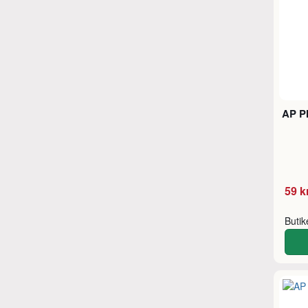
AP Pl
59 k
Buti