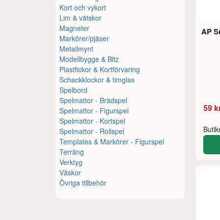
Kort och vykort
Lim & vätskor
Magneter
AP Su
Markörer/pjäser
Metallmynt
Modellbygge & Bitz
Plastfickor & Kortförvaring
Schackklockor & timglas
Spelbord
Spelmattor - Brädspel
59 k
Spelmattor - Figurspel
Spelmattor - Kortspel
Buti
Spelmattor - Rollspel
Templates & Markörer - Figurspel
Terräng
Verktyg
Väskor
Övriga tillbehör