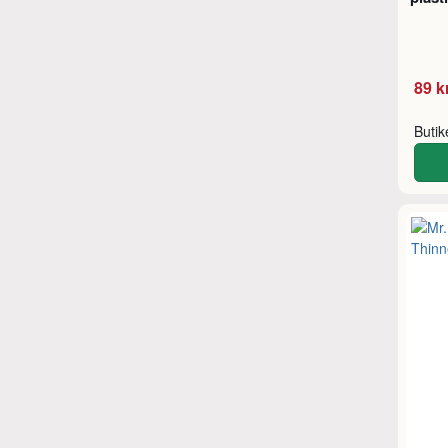
89 k
Buti