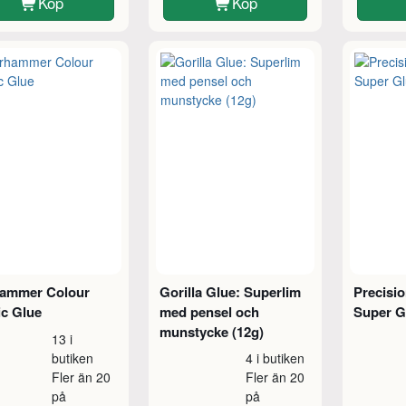
Köp
Köp
ammer Colour
Gorilla Glue: Superlim
Precisio
ic Glue
med pensel och
Super G
munstycke (12g)
13 i
butiken
4 i butiken
Fler än 20
Fler än 20
på
på