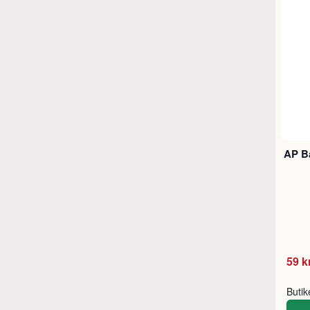
AP B
59 k
Buti