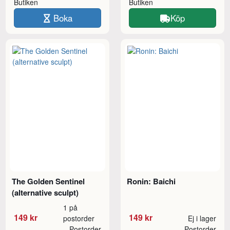
Butiken
Butiken
Boka
Köp
The Golden Sentinel
Ronin: Baichi
(alternative sculpt)
1 på
149 kr
149 kr
postorder
Ej i lager
Postorder
Postorder