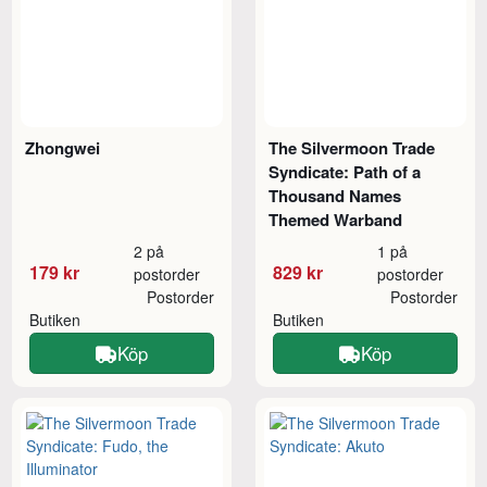
Zhongwei
The Silvermoon Trade
Syndicate: Path of a
Thousand Names
Themed Warband
2 på
1 på
179 kr
829 kr
postorder
postorder
Postorder
Postorder
Butiken
Butiken
Köp
Köp