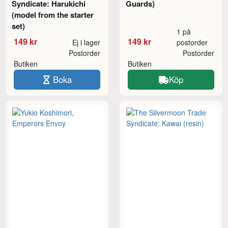
Syndicate: Harukichi
Guards)
(model from the starter
set)
1 på
149 kr
149 kr
Ej i lager
postorder
Postorder
Postorder
Butiken
Butiken
Boka
Köp