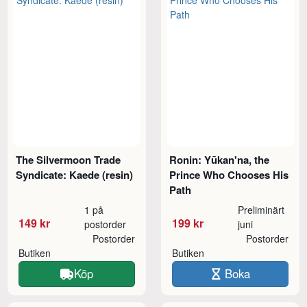
The Silvermoon Trade
Ronin: Yūkan'na, the
Syndicate: Kaede (resin)
Prince Who Chooses His
Path
1 på
Preliminärt
149 kr
199 kr
postorder
juni
Postorder
Postorder
Butiken
Butiken
Köp
Boka