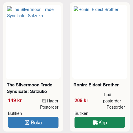
The Silvermoon Trade
Ronin: Eldest Brother
Syndicate: Satzuko
1 på
149 kr
209 kr
Ej i lager
postorder
Postorder
Postorder
Butiken
Butiken
Boka
Köp