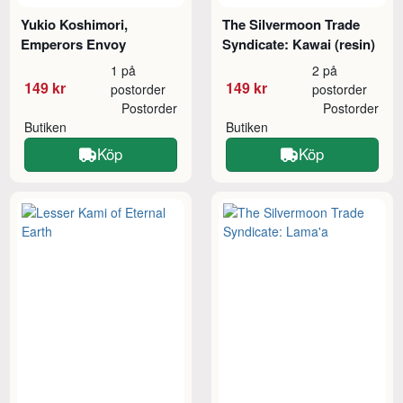
Yukio Koshimori,
The Silvermoon Trade
Emperors Envoy
Syndicate: Kawai (resin)
1 på
2 på
149 kr
149 kr
postorder
postorder
Postorder
Postorder
Butiken
Butiken
Köp
Köp