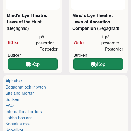
Mind's Eye Theatre:
Mind's Eye Theatre:
Laws of the Hunt
Laws of Ascention
Companion
(Begagnad)
(Begagnad)
1 på
1 på
60 kr
75 kr
postorder
postorder
Postorder
Postorder
Butiken
Butiken
Köp
Köp
Alphabar
Begagnat och inbyten
Bits and Mortar
Butiken
FAQ
International orders
Jobba hos oss
Kontakta oss
Köpvillkor