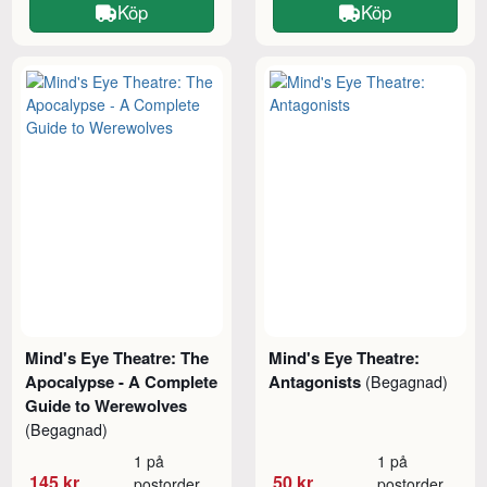
Köp
Köp
Mind's Eye Theatre: The
Mind's Eye Theatre:
Apocalypse - A Complete
Antagonists
(Begagnad)
Guide to Werewolves
(Begagnad)
1 på
1 på
145 kr
50 kr
postorder
postorder