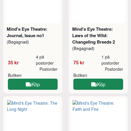
Mind's Eye Theatre:
Mind's Eye Theatre:
Journal, Issue no1
Laws of the Wild:
Changeling Breeds 2
(Begagnad)
(Begagnad)
4 på
1 på
35 kr
75 kr
postorder
postorder
Postorder
Postorder
Butiken
Butiken
Köp
Köp