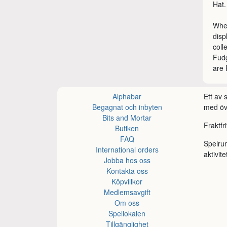
Hat.
When
disp
coll
Fudg
are
Alphabar
Ett av
Begagnat och inbyten
med öve
Bits and Mortar
Fraktfr
Butiken
FAQ
Spelru
International orders
aktivite
Jobba hos oss
Kontakta oss
Köpvillkor
Medlemsavgift
Om oss
Spellokalen
Tillgänglighet