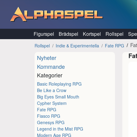
Hoppa till innehåll
Figurspel
Brädspel
Kortspel
Rollspel
Spel
Fa
Rollspel
Indie & Experimentella
Fate RPG
Fa
Nyheter
Kommande
Kategorier
Basic Roleplaying RPG
Be Like a Crow
Big Eyes Small Mouth
Cypher System
Fate RPG
Fiasco RPG
Genesys RPG
Legend in the Mist RPG
Modern Age RPG