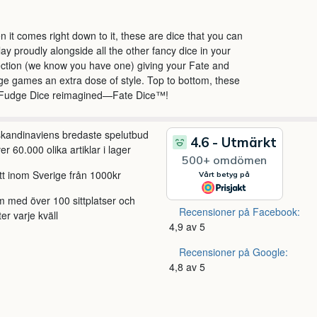
 it comes right down to it, these are dice that you can
lay proudly alongside all the other fancy dice in your
ection (we know you have one) giving your Fate and
e games an extra dose of style. Top to bottom, these
 Fudge Dice reimagined—Fate Dice™!
 skandinaviens bredaste spelutbud
r 60.000 olika artiklar i lager
itt inom Sverige från 1000kr
m med över 100 sittplatser och
Recensioner på Facebook:
ter varje kväll
4,9 av 5
Recensioner på Google:
4,8 av 5