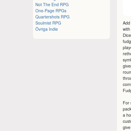
Not The End RPG
One-Page RPGs
Quartershots RPG
Soulmist RPG
Add 
Övriga Indie
with
Dice
fudg
play
reth
symb
give
roun
thro
comb
Fud
For 
pack
a ho
cust
give