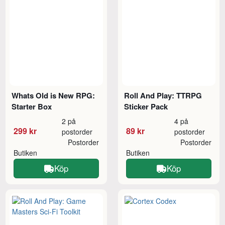
Whats Old is New RPG:
Roll And Play: TTRPG
Starter Box
Sticker Pack
2 på
4 på
299 kr
89 kr
postorder
postorder
Postorder
Postorder
Butiken
Butiken
Köp
Köp