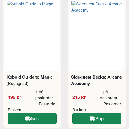
Kobold Guide to Magic
Sidequest Decks: Arcane
Academy
(Begagnad)
1 på
1 på
195 kr
215 kr
postorder
postorder
Postorder
Postorder
Butiken
Butiken
Köp
Köp