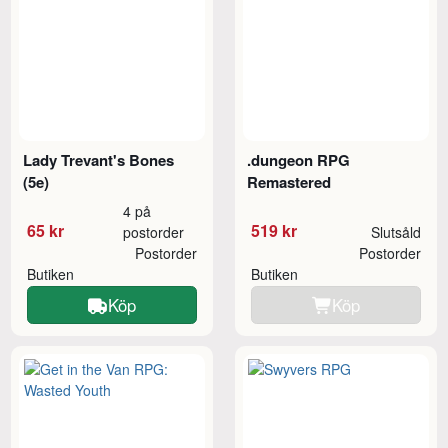
Lady Trevant's Bones
.dungeon RPG
(5e)
Remastered
4 på
65 kr
519 kr
postorder
Slutsåld
Postorder
Postorder
Butiken
Butiken
Köp
Köp