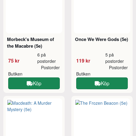
Morbeck's Museum of
Once We Were Gods (5e)
the Macabre (5e)
6 på
5 på
75 kr
119 kr
postorder
postorder
Postorder
Postorder
Butiken
Butiken
Köp
Köp