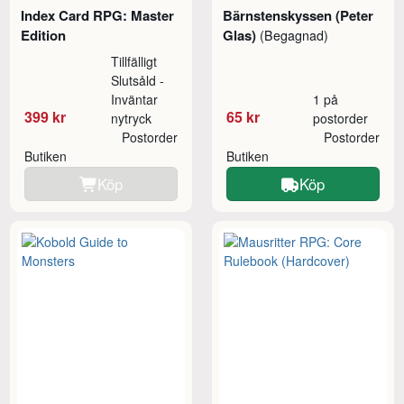
Index Card RPG: Master
Bärnstenskyssen (Peter
Edition
Glas)
(Begagnad)
Tillfälligt
Slutsåld -
Inväntar
1 på
399 kr
65 kr
nytryck
postorder
Postorder
Postorder
Butiken
Butiken
Köp
Köp