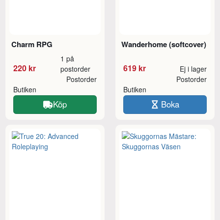
Charm RPG
Wanderhome (softcover)
1 på
220 kr
619 kr
postorder
Ej i lager
Postorder
Postorder
Butiken
Butiken
Köp
Boka