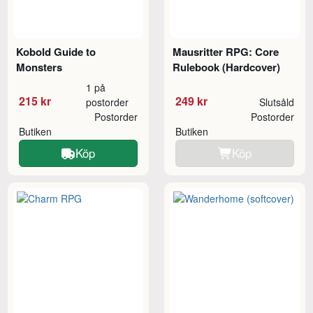
Kobold Guide to
Mausritter RPG: Core
Monsters
Rulebook (Hardcover)
1 på
215 kr
249 kr
postorder
Slutsåld
Postorder
Postorder
Butiken
Butiken
Köp
Köp