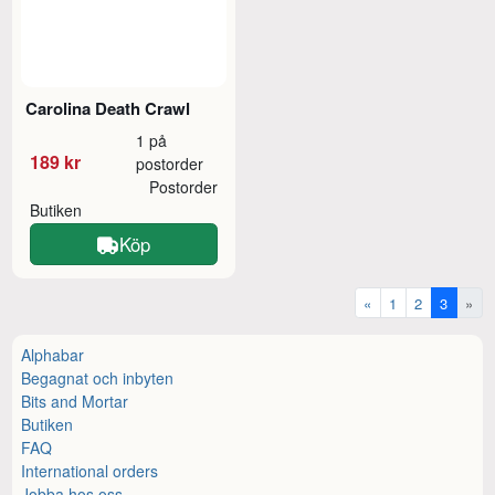
Carolina Death Crawl
1 på
189 kr
postorder
Postorder
Butiken
Köp
«
1
2
3
»
Alphabar
Begagnat och inbyten
Bits and Mortar
Butiken
FAQ
International orders
Jobba hos oss