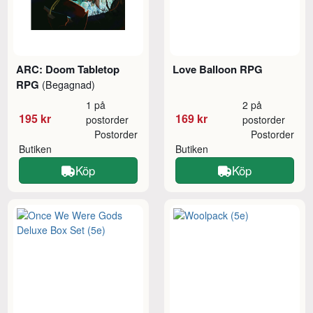
ARC: Doom Tabletop
Love Balloon RPG
RPG
(Begagnad)
1 på
2 på
195 kr
169 kr
postorder
postorder
Postorder
Postorder
Butiken
Butiken
Köp
Köp