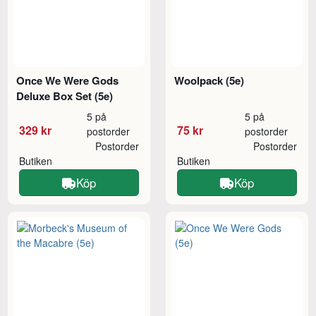
Once We Were Gods
Woolpack (5e)
Deluxe Box Set (5e)
5 på
5 på
329 kr
75 kr
postorder
postorder
Postorder
Postorder
Butiken
Butiken
Köp
Köp