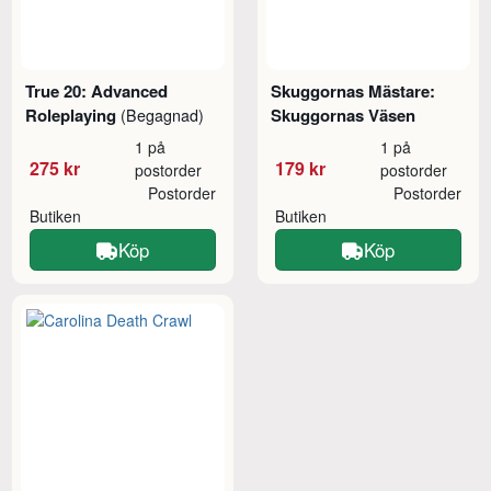
True 20: Advanced
Skuggornas Mästare:
Roleplaying
Skuggornas Väsen
(Begagnad)
1 på
1 på
275 kr
179 kr
postorder
postorder
Postorder
Postorder
Butiken
Butiken
Köp
Köp