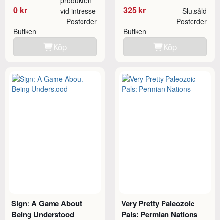
produkten
0 kr
325 kr
vid intresse
Slutsåld
Postorder
Postorder
Butiken
Butiken
Köp
Köp
Sign: A Game About
Very Pretty Paleozoic
Being Understood
Pals: Permian Nations