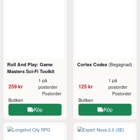
Roll And Play: Game
Cortex Codex
(Begagnad)
Masters Sci-Fi Toolkit
1 på
1 på
259 kr
125 kr
postorder
postorder
Postorder
Postorder
Butiken
Butiken
Köp
Köp