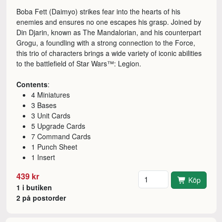
Boba Fett (Daimyo) strikes fear into the hearts of his
enemies and ensures no one escapes his grasp. Joined by
Din Djarin, known as The Mandalorian, and his counterpart
Grogu, a foundling with a strong connection to the Force,
this trio of characters brings a wide variety of iconic abilities
to the battlefield of Star Wars™: Legion.
Contents
:
4 Miniatures
3 Bases
3 Unit Cards
5 Upgrade Cards
7 Command Cards
1 Punch Sheet
1 Insert
Antal
439 kr
Köp
1 i butiken
2 på postorder