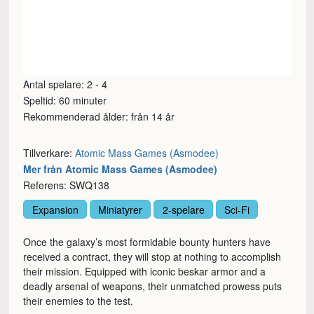
Antal spelare: 2 - 4
Speltid: 60 minuter
Rekommenderad ålder: från 14 år
Tillverkare:
Atomic Mass Games (Asmodee)
Mer från Atomic Mass Games (Asmodee)
Referens: SWQ138
Expansion
Miniatyrer
2-spelare
Sci-Fi
Once the galaxy’s most formidable bounty hunters have
received a contract, they will stop at nothing to accomplish
their mission. Equipped with iconic beskar armor and a
deadly arsenal of weapons, their unmatched prowess puts
their enemies to the test.