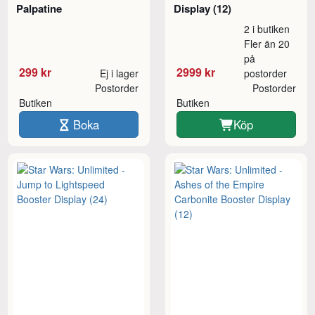
Palpatine
Display (12)
2 i butiken
Fler än 20
på
299 kr
2999 kr
Ej i lager
postorder
Postorder
Postorder
Butiken
Butiken
Boka
Köp