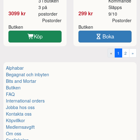
3 i butiken
Kommande
3 på
Släpps
3099 kr
299 kr
postorder
9/10
Postorder
Postorder
Butiken
Butiken
Köp
Boka
«
1
2
»
Alphabar
Begagnat och inbyten
Bits and Mortar
Butiken
FAQ
International orders
Jobba hos oss
Kontakta oss
Köpvillkor
Medlemsavgift
Om oss
Spellokalen