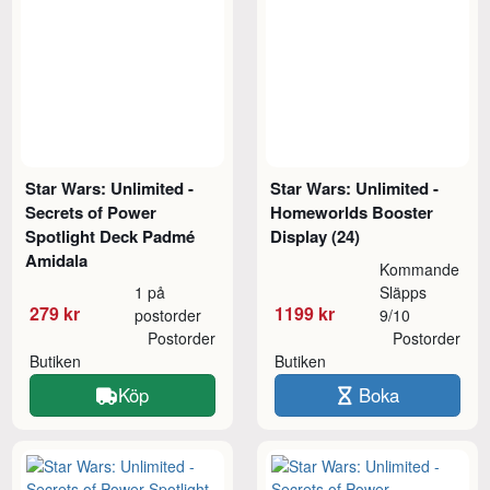
Star Wars: Unlimited -
Star Wars: Unlimited -
Secrets of Power
Homeworlds Booster
Spotlight Deck Padmé
Display (24)
Amidala
Kommande
1 på
Släpps
279 kr
1199 kr
postorder
9/10
Postorder
Postorder
Butiken
Butiken
Köp
Boka