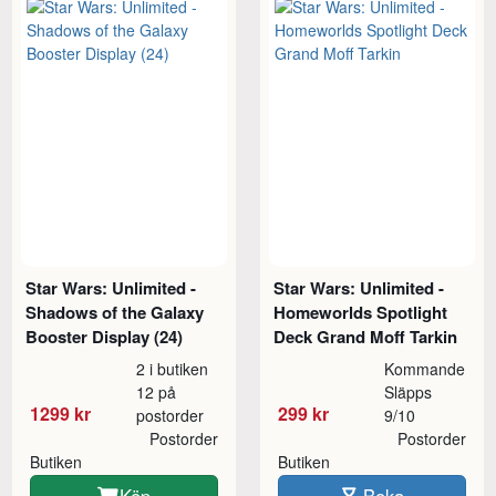
Star Wars: Unlimited -
Star Wars: Unlimited -
Shadows of the Galaxy
Homeworlds Spotlight
Booster Display (24)
Deck Grand Moff Tarkin
2 i butiken
Kommande
12 på
Släpps
1299 kr
299 kr
postorder
9/10
Postorder
Postorder
Butiken
Butiken
Köp
Boka