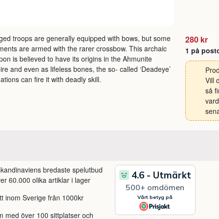
ed troops are generally equipped with bows, but some
280 kr
ments are armed with the rarer crossbow. This archaic
1 på post
on is believed to have its origins in the Ahmunite
re and even as lifeless bones, the so- called ‘Deadeye’
Prod
ations can fire it with deadly skill.
Vill
så f
vard
sena
 skandinaviens bredaste spelutbud
r 60.000 olika artiklar i lager
itt inom Sverige från 1000kr
m med över 100 sittplatser och