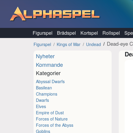
Hoppa till innehåll
Figurspel
Brädspel
Kortspel
Rollspel
Spel
Dead-eye C
Figurspel
Kings of War
Undead
De
Nyheter
Kommande
Kategorier
Abyssal Dwarfs
Basilean
Champions
Dwarfs
Elves
Empire of Dust
Forces of Nature
Forces of the Abyss
Goblins