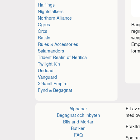
Halflings
Nightstalkers
Northern Alliance
Ogres
Rang
Orcs
regi
Ratkin
weap
Rules & Accessories
Empi
Salamanders
form
Trident Realm of Neritica
Twilight Kin
Undead
Vanguard
Xirkaali Empire
Fynd & Begagnat
Alphabar
Ett av
Begagnat och inbyten
med öve
Bits and Mortar
Fraktfr
Butiken
FAQ
Spelru