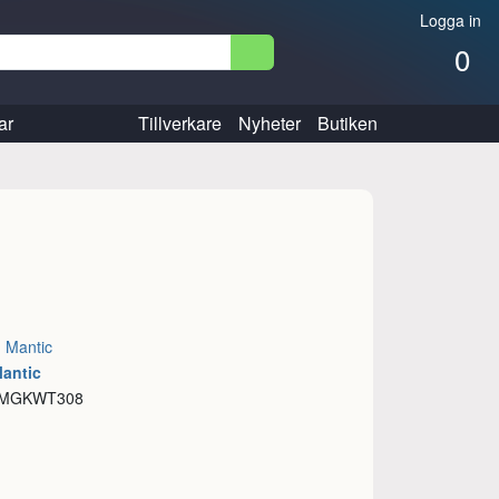
Logga in
0
ar
Tillverkare
Nyheter
Butiken
:
Mantic
Mantic
: MGKWT308