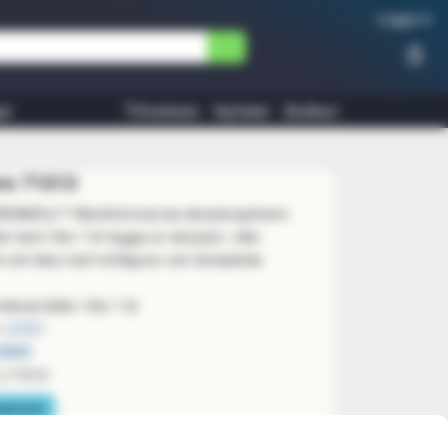
Logga in
0
ar
Tillverkare
Nyheter
Butiken
e 71513
EAMZzz™ Mardrömmarnas skorpiongrävare
er barn från 7 år bygga en skorpion- eller
 och leka med minifigurer och fantasifulla
erad ålder: från 7 år
:
LEGO
LEGO
L-71513
eamzzz