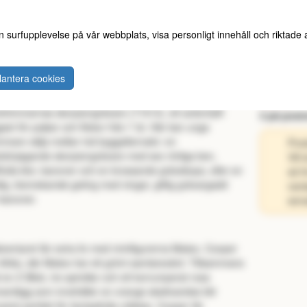
n surfupplevelse på vår webbplats, visa personligt innehåll och riktade
antera cookies
barnen kraftfulla äventyr med LEGO® DREAMZzz™
589 kr
römmarnas skorpiongrävare (71513), ett actionfyllt
3 på post
set för pojkar och flickor från 7 år. Här kan unga
mare välja mellan två byggalternativ: en
Prod
ckinjagande skorpiongrävare med sex rörliga ben,
Vill
tfulla klor, kanoner och en krossande grävskopa, eller en
så f
ig, biomekanisk geting med vingar, giftig grävargadd
vard
kanoner.
sena
ventyret får extra liv med minifigurerna Mateo, Cooper
Arika, där Mateo har ett grönt samlarsvärd. Tillsammans
en Z-Blob, tre spindlar och ett korrumperat rosa
antägg som innehåller en orange skattvarelse blir
ariot perfekt för fantasifulla rollekar. Cooper får