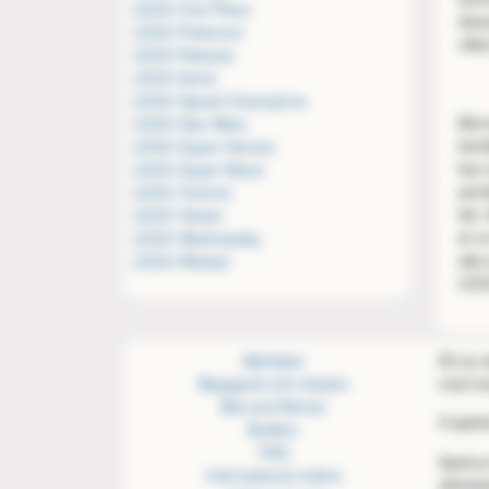
LEGO One Piece
dess
LEGO Pokemon
vilk
LEGO Robotar
LEGO Sonic
LEGO Speed Champions
Bar
LEGO Star Wars
berä
LEGO Super Heroes
kan 
LEGO Super Mario
perf
LEGO Technic
lek.
LEGO Växter
är e
LEGO Wednesday
alla
LEGO Wicked
LEG
Alphabar
Ett av
Begagnat och inbyten
med öve
Bits and Mortar
Fraktfr
Butiken
FAQ
Spelru
International orders
aktivite