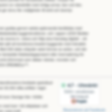
utom en robotdräkt med rörliga armar, ben och klor,
et ger ännu fler möjligheter till strid och äventyr.
nen guidas genom setets spännande berättelse med
ttelseledda bygginstruktioner, och i appen LEGO Builder
de zooma in, rotera och följa sina framsteg digitalt – ett
ekt sätt att kombinera kreativt byggande med interaktiv
 Med 505 delar erbjuder setet timmar av action, och det
n fantastisk födelsedagspresent eller överraskning för
 små drömmare som älskar robotar, monster och
O® DREAMZzz™.
 skandinaviens bredaste spelutbud
r 60.000 olika artiklar i lager
itt inom Sverige från 1000kr
m med över 100 sittplatser och
Recensioner på Facebook:
ter varje kväll