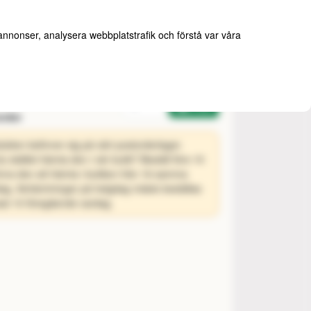
 annonser, analysera webbplatstrafik och förstå var våra
Antal
Köp
order
ukten befinner sig på vårt postorderlager.
 du istället hämta den i vår butik? Beställ före 10
inns den att hämta i butiken från 16 samma
ag. Avhämtningar på helgdag måste beställas
st 10 föregående vardag.