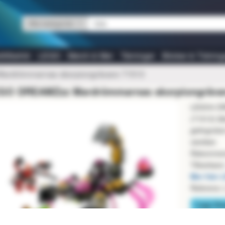
Alla kategorier
tillbehör
LEGO
Merch & Mer
Tärningar
Böcker & Tidning
rdrömmarnas skorpiongrävare 71513
GO DREAMZzz Mardrömmarnas skorpiongrävar
LEGO® DR
(71513) låt
getingrobot
varelser.
Rekommend
Tillverkare
Mer från 
Referens: 
Lego Dr