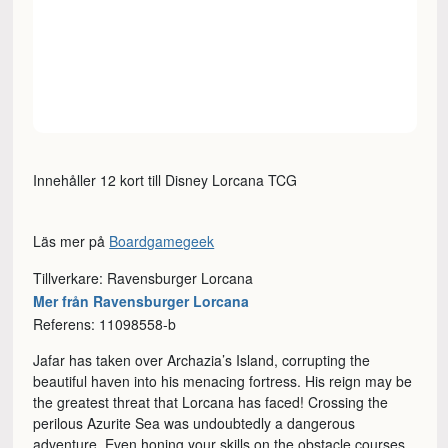
Innehåller 12 kort till Disney Lorcana TCG
Läs mer på
Boardgamegeek
Tillverkare: Ravensburger Lorcana
Mer från Ravensburger Lorcana
Referens: 11098558-b
Jafar has taken over Archazia’s Island, corrupting the
beautiful haven into his menacing fortress. His reign may be
the greatest threat that Lorcana has faced! Crossing the
perilous Azurite Sea was undoubtedly a dangerous
adventure. Even honing your skills on the obstacle courses