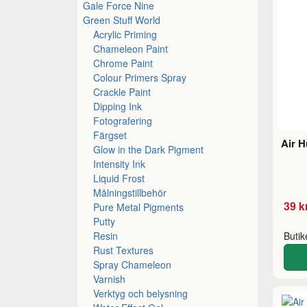
Gale Force Nine
Green Stuff World
Acrylic Priming
Chameleon Paint
Chrome Paint
Colour Primers Spray
Crackle Paint
Dipping Ink
Fotografering
Färgset
Air 
Glow in the Dark Pigment
Intensity Ink
Liquid Frost
Målningstillbehör
39 k
Pure Metal Pigments
Putty
Resin
Buti
Rust Textures
Spray Chameleon
Varnish
Verktyg och belysning