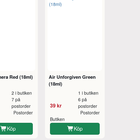
mera Red (18ml)
Air Unforgiven Green
(18ml)
2 i butiken
1 i butiken
7 på
6 på
39 kr
postorder
postorder
Postorder
Postorder
Butiken
Köp
Köp