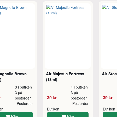
Magnolia Brown
Air Majestic Fortress
Air Stor
)
(18ml)
3 i butiken
4 i butiken
3 på
3 på
r
39 kr
39 kr
postorder
postorder
Postorder
Postorder
ken
Butiken
Butiken
Köp
Köp