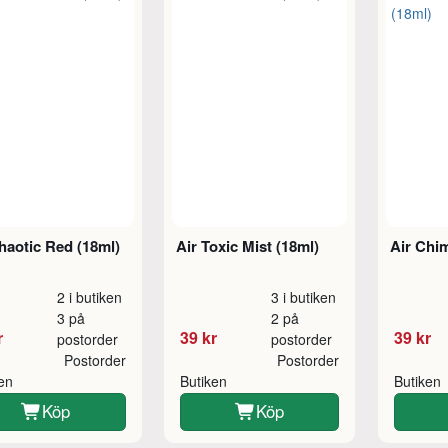
haotic Red (18ml)
Air Toxic Mist (18ml)
Air Chi
2 i butiken
3 i butiken
3 på
2 på
r
39 kr
39 kr
postorder
postorder
Postorder
Postorder
ken
Butiken
Butiken
Köp
Köp