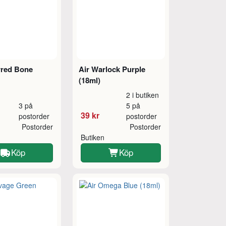
rred Bone
Air Warlock Purple
(18ml)
2 i butiken
3 på
5 på
39 kr
postorder
postorder
Postorder
Postorder
Butiken
Köp
Köp