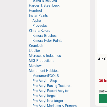
Water Effect Gel
Harder & Steenbeck
Humbrol
Instar Paints
Alpha
Provectus
Kimera Kolors
Kimera Brushes
Kimera Kolor Paints
Kromlech
Liquitex
Microscale Industries
Air C
MIG Productions
Molotow
Monument Hobbies
MonumenTOOLS
39 k
Pro Acryl 1-Step
Pro Acryl Basing Textures
Pro Acryl Expert Acrylics
Buti
Pro Acryl färgset
Pro Acryl lösa färger
Pro Acryl Mediums & Primers