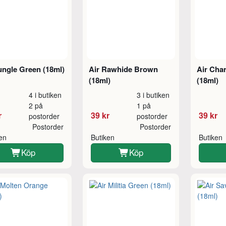
ungle Green (18ml)
Air Rawhide Brown
Air Cha
(18ml)
(18ml)
4 i butiken
3 i butiken
2 på
1 på
r
39 kr
39 kr
postorder
postorder
Postorder
Postorder
ken
Butiken
Butiken
Köp
Köp