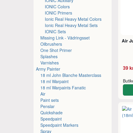
IONIC Auxiliary
IONIC Colors
IONIC Primers
Ionic Real Heavy Metal Colors
Ionic Real Heavy Metal Sets
IONIC Sets
Missing Link - Vädringsset
Air J
Oilbrushers
One Shot Primer
Splashes
Varnishes
39 k
Army Painter
18 ml John Blanche Masterclass
Buti
18 ml Warpaint
18 ml Warpaints Fanatic
Air
Paint sets
Penslar
Quickshade
Speedpaint
Speedpaint Markers
Spray