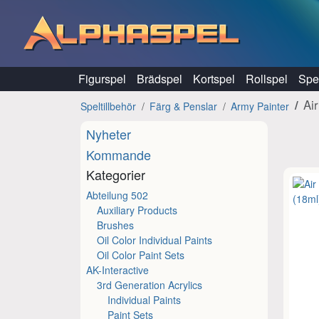
Hoppa till innehåll
Figurspel
Brädspel
Kortspel
Rollspel
Spel
Air
Speltillbehör
Färg & Penslar
Army Painter
Nyheter
Kommande
Kategorier
Abteilung 502
Auxiliary Products
Brushes
Oil Color Individual Paints
Oil Color Paint Sets
AK-Interactive
3rd Generation Acrylics
Individual Paints
Paint Sets