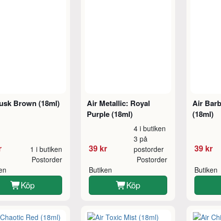
Husk Brown (18ml)
Air Metallic: Royal
Air Barb
Purple (18ml)
(18ml)
4 i butiken
3 på
r
39 kr
39 kr
1 i butiken
postorder
Postorder
Postorder
ken
Butiken
Butiken
Köp
Köp