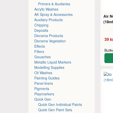
Primers & Auxilaries
Acrylic Washes
AK Spray & Accessories
Air N
Auxiliary Products
(18ml
Chipping
Deposits
Diorama Products
39 k
Diorama Vegetation
Effects
Buti
Filters
Gouaches
Metallic Liquid Markers
Modelling Supplies
Oil Washes
Painting Guides
Panel liners
Pigments
Playmarkers
Quick Gen
Quick Gen Individual Paints
Quick Gen Paint Sets