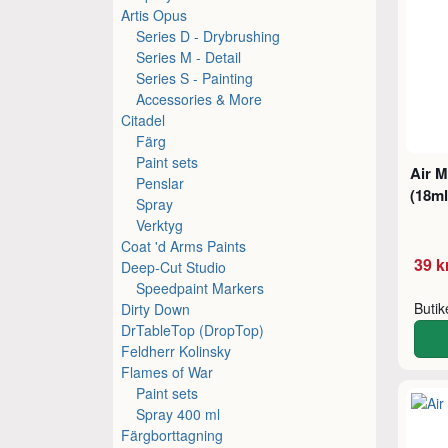
Artis Opus
Series D - Drybrushing
Series M - Detail
Series S - Painting
Accessories & More
Citadel
Färg
Paint sets
Air 
Penslar
(18ml
Spray
Verktyg
Coat 'd Arms Paints
39 k
Deep-Cut Studio
Speedpaint Markers
Buti
Dirty Down
DrTableTop (DropTop)
Feldherr Kolinsky
Flames of War
Paint sets
Spray 400 ml
Färgborttagning