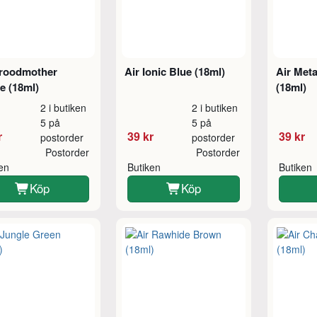
Broodmother
Air Ionic Blue (18ml)
Air Meta
e (18ml)
(18ml)
2 i butiken
2 i butiken
5 på
5 på
r
39 kr
39 kr
postorder
postorder
Postorder
Postorder
ken
Butiken
Butiken
Köp
Köp