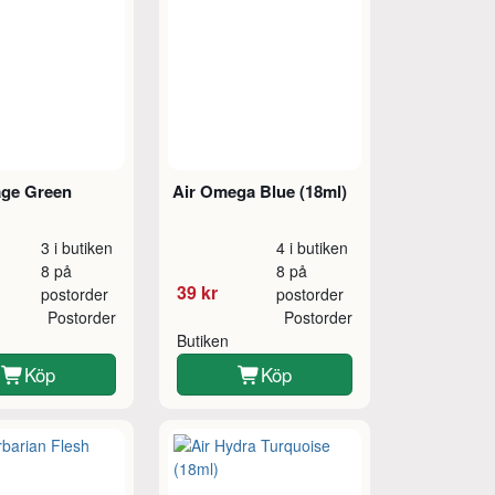
age Green
Air Omega Blue (18ml)
3 i butiken
4 i butiken
8 på
8 på
39 kr
postorder
postorder
Postorder
Postorder
Butiken
Köp
Köp