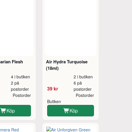
arian Flesh
Air Hydra Turquoise
(18ml)
4 i butiken
2 i butiken
2 på
6 på
39 kr
postorder
postorder
Postorder
Postorder
Butiken
Köp
Köp