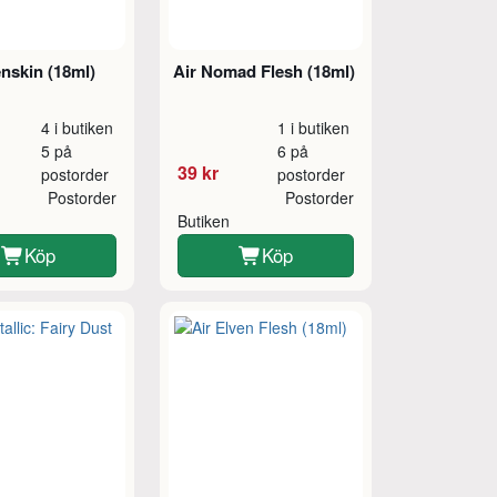
nskin (18ml)
Air Nomad Flesh (18ml)
4 i butiken
1 i butiken
5 på
6 på
39 kr
postorder
postorder
Postorder
Postorder
Butiken
Köp
Köp