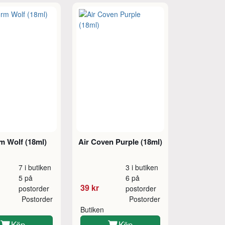
m Wolf (18ml)
Air Coven Purple (18ml)
7 i butiken
3 i butiken
5 på
6 på
39 kr
postorder
postorder
Postorder
Postorder
Butiken
Köp
Köp