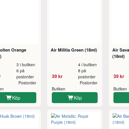
Molten Orange
Air Militia Green (18ml)
Air Sav
)
(18ml)
3 i butiken
4 i butiken
6 på
8 på
r
39 kr
39 kr
postorder
postorder
Postorder
Postorder
ken
Butiken
Butiken
Köp
Köp