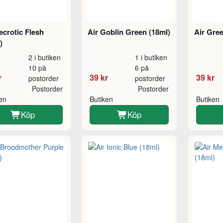
ecrotic Flesh
Air Goblin Green (18ml)
Air Gree
)
2 i butiken
1 i butiken
10 på
6 på
r
39 kr
39 kr
postorder
postorder
Postorder
Postorder
ken
Butiken
Butiken
Köp
Köp