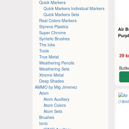
Quick Markers
Quick Markers Individual Markers
Quick Markers Sets
Real Colors Markers
Styrene Plastics
Air 
Super Chrome
Purpl
Syntetic Brushes
The Inks
Tools
39 k
True Metal
Weathering Pencils
Buti
Weathering Sets
Xtreme Metal
Deep Shades
AMMO by Mig Jimenez
Atom
Atom Auxiliary
Atom Colors
Atom Sets
Brushes
Ionic