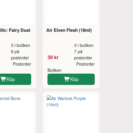
llic: Fairy Dust
Air Elven Flesh (18ml)
3 i butiken
3 i butiken
9 på
7 på
39 kr
postorder
postorder
Postorder
Postorder
Butiken
Köp
Köp