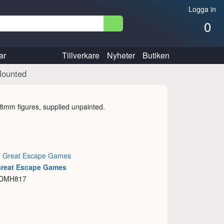
Logga in
0
ar
Tillverkare
Nyheter
Butiken
Mounted
28mm figures, supplied unpainted.
:
Great Escape Games
Great Escape Games
 DMH817