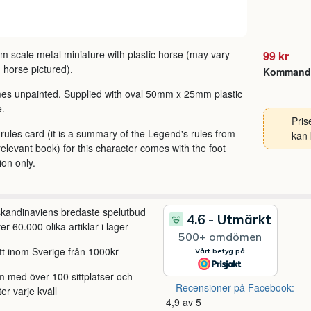
 scale metal miniature with plastic horse (may vary
99 kr
 horse pictured).
Kommand
s unpainted. Supplied with oval 50mm x 25mm plastic
e.
Pris
rules card (it is a summary of the Legend's rules from
kan 
relevant book) for this character comes with the foot
ion only.
 skandinaviens bredaste spelutbud
r 60.000 olika artiklar i lager
itt inom Sverige från 1000kr
m med över 100 sittplatser och
Recensioner på Facebook:
ter varje kväll
4,9 av 5