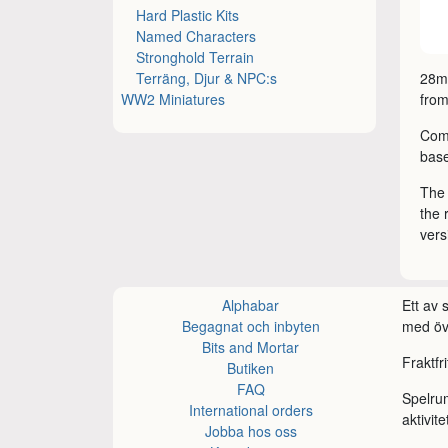
Hard Plastic Kits
Named Characters
Stronghold Terrain
Terräng, Djur & NPC:s
28mm
WW2 Miniatures
from
Come
bas
The 
the 
vers
Alphabar
Ett av
Begagnat och inbyten
med öve
Bits and Mortar
Fraktfr
Butiken
FAQ
Spelru
International orders
aktivite
Jobba hos oss