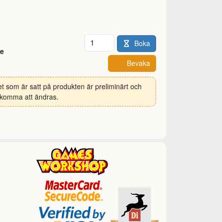
Antal
Boka
e
Bevaka
et som är satt på produkten är preliminärt och
komma att ändras.