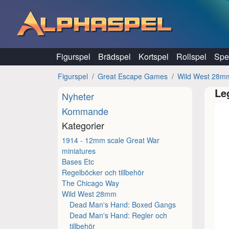
Hoppa till innehåll
Figurspel
Brädspel
Kortspel
Rollspel
Spel
Figurspel
Great Escape Games
Wild West 28m
Le
Nyheter
Kommande
Kategorier
1914 - 12mm scale Great War
miniatures
Bases Etc
Regelböcker och tillbehör
The Chicago Way
Wild West 28mm
Dead Man's Hand: Boxed Gangs
Dead Man's Hand: Regler och
tillbehör