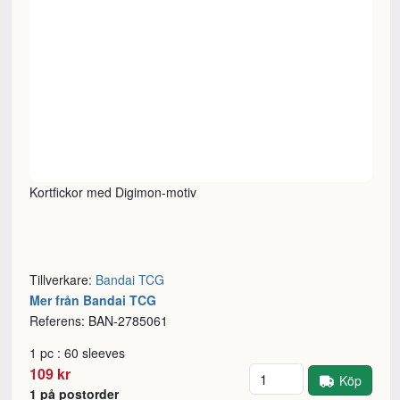
Kortfickor med Digimon-motiv
Tillverkare:
Bandai TCG
Mer från Bandai TCG
Referens: BAN-2785061
1 pc : 60 sleeves
Antal
109 kr
Köp
1 på postorder