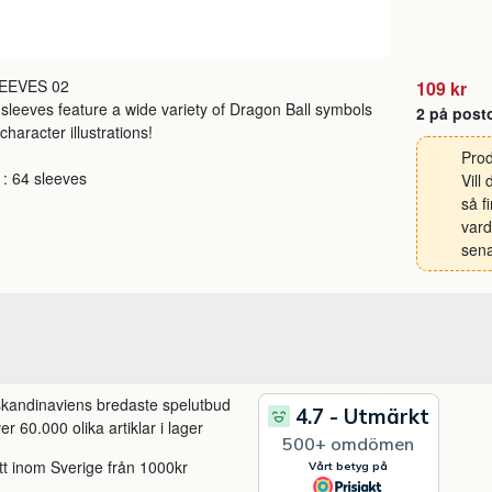
LEEVES 02
109 kr
sleeves feature a wide variety of Dragon Ball symbols
2 på post
character illustrations!
Prod
 : 64 sleeves
Vill
så f
vard
sena
 skandinaviens bredaste spelutbud
r 60.000 olika artiklar i lager
itt inom Sverige från 1000kr