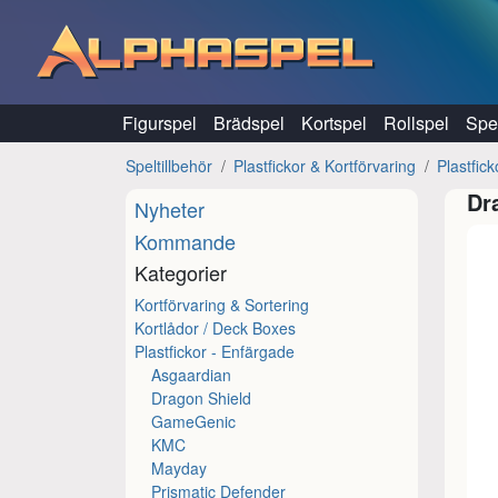
Hoppa till innehåll
Figurspel
Brädspel
Kortspel
Rollspel
Spel
Speltillbehör
Plastfickor & Kortförvaring
Plastfick
Dr
Nyheter
Kommande
Kategorier
Kortförvaring & Sortering
Kortlådor / Deck Boxes
Plastfickor - Enfärgade
Asgaardian
Dragon Shield
GameGenic
KMC
Mayday
Prismatic Defender