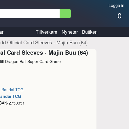
Logga in
0
ar
Tillverkare
Nyheter
Butiken
d Official Card Sleeves - Majin Buu (64)
l Card Sleeves - Majin Buu (64)
r till Dragon Ball Super Card Game
:
Bandai TCG
Bandai TCG
 BAN-2750351