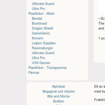
Ultimate Guard
Ultra Pro
Plastfickor - Motiv
Bandai
• S
Bushiroad
The 
Dragon Shield
and 
GameGenic
Konami
1 pc
Legion Supplies
Ravensburger
Ultimate Guard
Ultra Pro
UVS Games
Plastfickor - Transparenta
Pärmar
Alphabar
Ett av
Begagnat och inbyten
med öve
Bits and Mortar
Fraktfr
Butiken