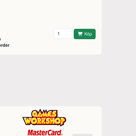
Antal
Köp
n
order