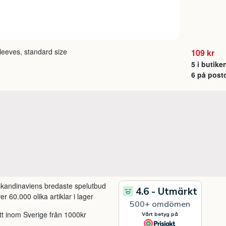
leeves, standard size
109 kr
5 i butike
6 på post
 skandinaviens bredaste spelutbud
r 60.000 olika artiklar i lager
itt inom Sverige från 1000kr