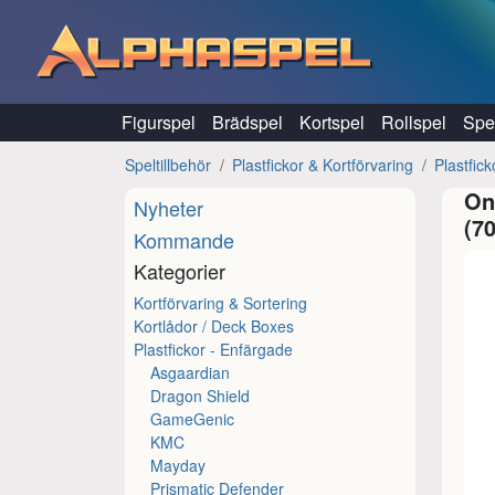
Hoppa till innehåll
Figurspel
Brädspel
Kortspel
Rollspel
Spel
Speltillbehör
Plastfickor & Kortförvaring
Plastfick
On
Nyheter
(70
Kommande
Kategorier
Kortförvaring & Sortering
Kortlådor / Deck Boxes
Plastfickor - Enfärgade
Asgaardian
Dragon Shield
GameGenic
KMC
Mayday
Prismatic Defender