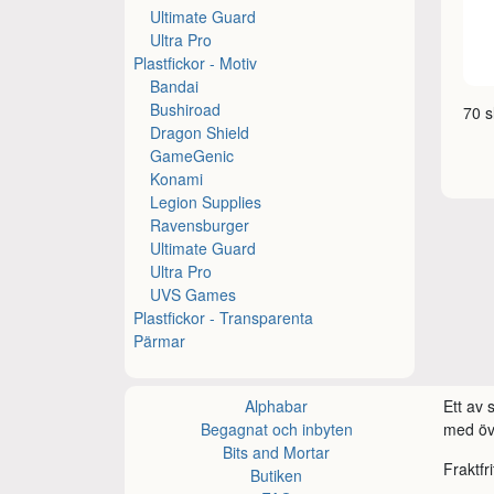
Ultimate Guard
Ultra Pro
Plastfickor - Motiv
Bandai
Bushiroad
70 s
Dragon Shield
GameGenic
Konami
Legion Supplies
Ravensburger
Ultimate Guard
Ultra Pro
UVS Games
Plastfickor - Transparenta
Pärmar
Alphabar
Ett av
Begagnat och inbyten
med öve
Bits and Mortar
Fraktfr
Butiken