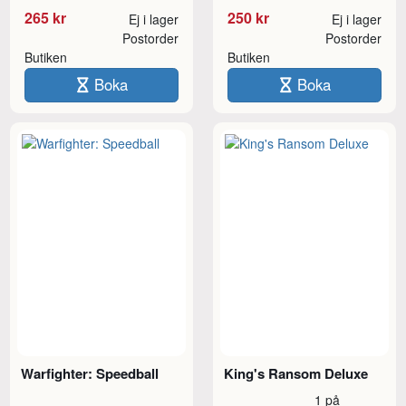
265 kr
250 kr
Ej i lager
Ej i lager
Postorder
Postorder
Butiken
Butiken
Boka
Boka
Warfighter: Speedball
King's Ransom Deluxe
1 på