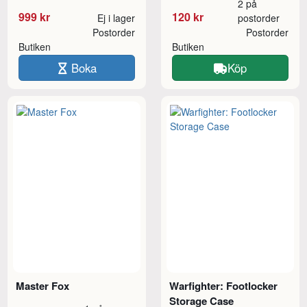
2 på
999 kr
120 kr
Ej i lager
postorder
Postorder
Postorder
Butiken
Butiken
Boka
Köp
Master Fox
Warfighter: Footlocker
Storage Case