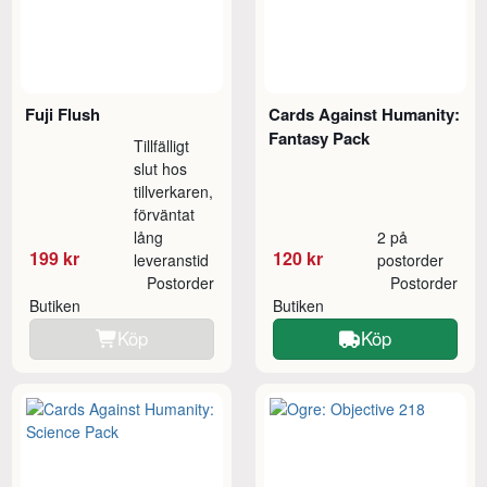
Fuji Flush
Cards Against Humanity:
Fantasy Pack
Tillfälligt
slut hos
tillverkaren,
förväntat
lång
2 på
199 kr
120 kr
leveranstid
postorder
Postorder
Postorder
Butiken
Butiken
Köp
Köp