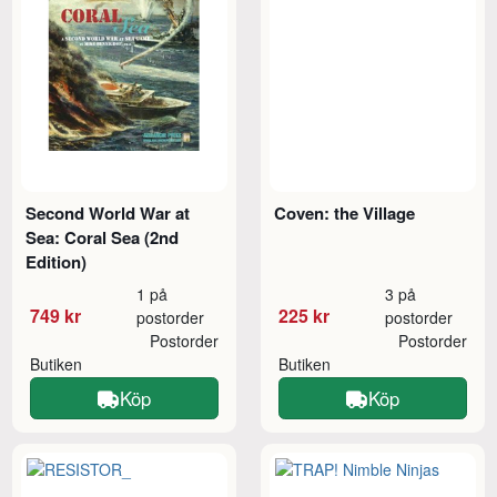
Second World War at
Coven: the Village
Sea: Coral Sea (2nd
Edition)
1 på
3 på
749 kr
225 kr
postorder
postorder
Postorder
Postorder
Butiken
Butiken
Köp
Köp