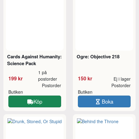
Cards Against Humanity:
Ogre: Objective 218
Science Pack
1 på
199 kr
150 kr
postorder
Ej i lager
Postorder
Postorder
Butiken
Butiken
Köp
Boka