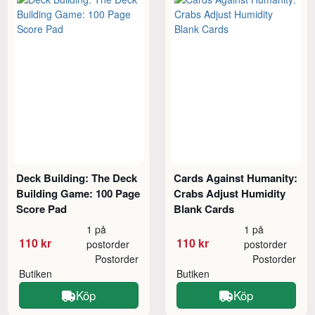
Deck Building: The Deck
Cards Against Humanity:
Building Game: 100 Page
Crabs Adjust Humidity
Score Pad
Blank Cards
1 på
1 på
110 kr
110 kr
postorder
postorder
Postorder
Postorder
Butiken
Butiken
Köp
Köp