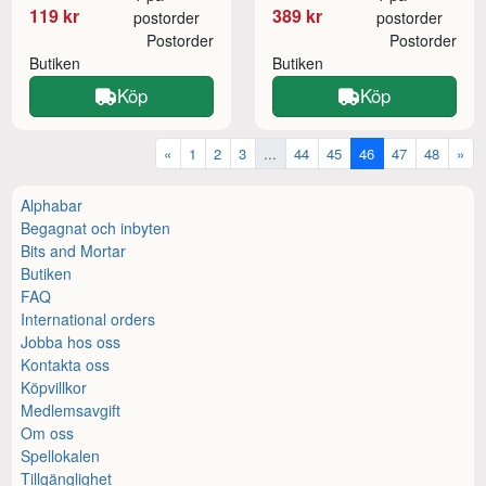
119 kr
389 kr
postorder
postorder
Postorder
Postorder
Butiken
Butiken
Köp
Köp
«
1
2
3
...
44
45
46
47
48
»
Alphabar
Begagnat och inbyten
Bits and Mortar
Butiken
FAQ
International orders
Jobba hos oss
Kontakta oss
Köpvillkor
Medlemsavgift
Om oss
Spellokalen
Tillgänglighet