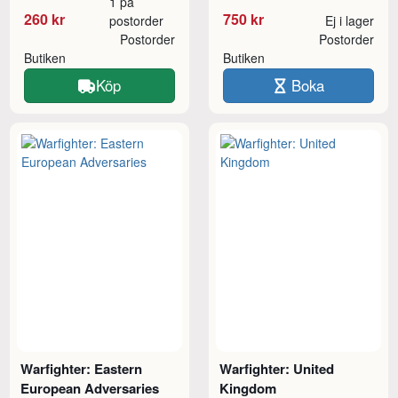
1 på
260 kr
750 kr
postorder
Ej i lager
Postorder
Postorder
Butiken
Butiken
Köp
Boka
Warfighter: Eastern
Warfighter: United
European Adversaries
Kingdom